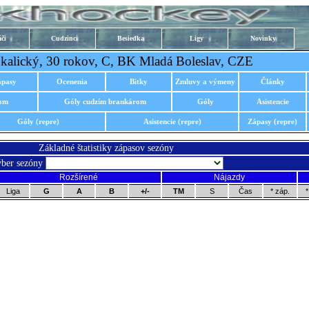
či
Cudzinci
Besiedka
Ligy
Novinky
kalický, 30 rokov, C, BK Mladá Boleslav, CZE
ápasy
Ocenenia
Bitky
Zmluvy a výmeny
Články
rom
Góly cudzím brankárom
Góly
Asistencie
Góly (repre)
Asistencie (repre)
Zápasy (repre)
Základné štatistiky zápasov sezóny
ber sezóny
Rozšírené
Nájazdy
Liga
G
A
B
+/-
TM
S
Čas
* záp.
*