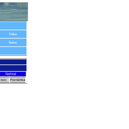
Video
Šnúry
Nehral
 noci
Poznámka