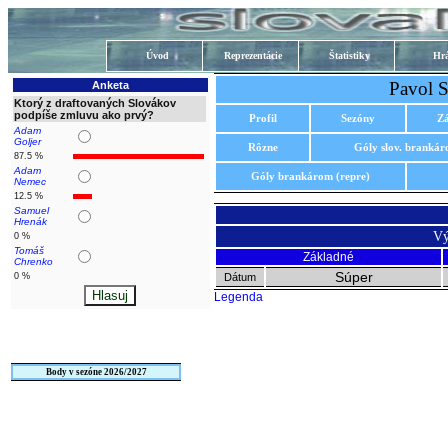
Úvod
Reprezentácie
Štatistiky
Hrá
Pavol S
Anketa
Ktorý z draftovaných Slovákov
podpíše zmluvu ako prvý?
Profil
Sezóny
Z
Adam
Goljer
Rôzne
Góly slov. branká
87.5 %
Adam
Góly brankárom (repre)
Nemec
12.5 %
Samuel
Hrenák
Vý
0 %
Tomáš
Základné
Chrenko
Súper
0 %
Dátum
Legenda
Body v sezóne 2026/2027