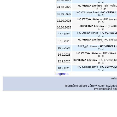
26.10.2025
1 - 1
HC VERVA Litvínov
- Bílí Tygři 
24.10.2025
4 - 3 pp
HC Vítkovice Steel -
HC VERVA Li
15.10.2025
8 - 2
HC VERVA Litvínov
- HC Komet
12.10.2025
2 - 5
HC VERVA Litvínov
- Rytíři K
10.10.2025
1 - 3
HC Oceláři Třinec -
HC VERVA Li
5.10.2025
3 - 1
HC VERVA Litvínov
- HC Škoda
3.10.2025
1 - 2
Bílí Tygři Liberec -
HC VERVA Li
16.9.2025
2 - 4
HC VERVA Litvínov
- HC Vítkovic
14.9.2025
0 - 3
HC VERVA Litvínov
- HC Energie Ka
12.9.2025
0 - 4
HC Kometa Brno -
HC VERVA Li
10.9.2025
4 - 2
Legenda
webd
Informácie sú bez záruky. Autori nezodp
Pre komerčné použ