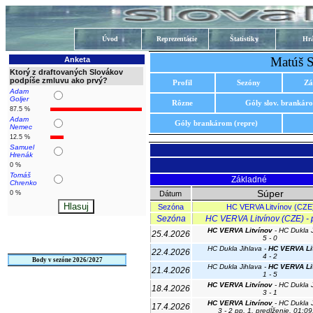
Úvod
Reprezentácie
Štatistiky
Hrá
Matúš 
Anketa
Ktorý z draftovaných Slovákov
podpíše zmluvu ako prvý?
Profil
Sezóny
Zá
Adam
Goljer
Rôzne
Góly slov. brankár
87.5 %
Adam
Góly brankárom (repre)
Nemec
12.5 %
Samuel
Hrenák
0 %
Tomáš
Základné
Chrenko
Súper
0 %
Dátum
Sezóna
HC VERVA Litvínov (CZE
Sezóna
HC VERVA Litvínov (CZE) - p
HC VERVA Litvínov
- HC Dukla J
25.4.2026
5 - 0
HC Dukla Jihlava -
HC VERVA Li
22.4.2026
4 - 2
Body v sezóne 2026/2027
HC Dukla Jihlava -
HC VERVA Li
21.4.2026
1 - 5
HC VERVA Litvínov
- HC Dukla J
18.4.2026
3 - 1
HC VERVA Litvínov
- HC Dukla J
17.4.2026
3 - 2 pp, 1. predĺženie, 01:09