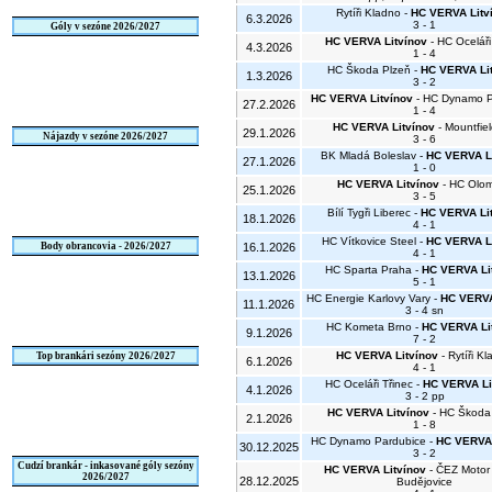
Rytíři Kladno -
HC VERVA Litv
6.3.2026
3 - 1
Góly v sezóne 2026/2027
HC VERVA Litvínov
- HC Oceláři
4.3.2026
1 - 4
HC Škoda Plzeň -
HC VERVA Li
1.3.2026
3 - 2
HC VERVA Litvínov
- HC Dynamo P
27.2.2026
1 - 4
HC VERVA Litvínov
- Mountfie
29.1.2026
Nájazdy v sezóne 2026/2027
3 - 6
BK Mladá Boleslav -
HC VERVA L
27.1.2026
1 - 0
HC VERVA Litvínov
- HC Olo
25.1.2026
3 - 5
Bílí Tygři Liberec -
HC VERVA Li
18.1.2026
4 - 1
HC Vítkovice Steel -
HC VERVA Li
Body obrancovia - 2026/2027
16.1.2026
4 - 1
HC Sparta Praha -
HC VERVA Li
13.1.2026
5 - 1
HC Energie Karlovy Vary -
HC VERVA
11.1.2026
3 - 4 sn
HC Kometa Brno -
HC VERVA Li
9.1.2026
7 - 2
HC VERVA Litvínov
- Rytíři K
Top brankári sezóny 2026/2027
6.1.2026
4 - 1
HC Oceláři Třinec -
HC VERVA Li
4.1.2026
3 - 2 pp
HC VERVA Litvínov
- HC Škoda
2.1.2026
1 - 8
HC Dynamo Pardubice -
HC VERVA 
30.12.2025
3 - 2
Cudzí brankár - inkasované góly sezóny
HC VERVA Litvínov
- ČEZ Motor
2026/2027
28.12.2025
Budějovice