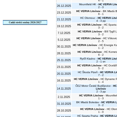
4 - 1
Mountfield HK -
HC VERVA Lit
26.12.2025
2 - 3
HC VERVA Litvínov
- BK Mladá B
23.12.2025
6 - 1
HC Olomouc -
HC VERVA Litv
21.12.2025
4 - 3 pp
Cudzí strelci sezóny 2026/2027
HC VERVA Litvínov
- HC Sparta
19.12.2025
3 - 2
HC VERVA Litvínov
- Bílí Tygři 
7.12.2025
3 - 2
HC VERVA Litvínov
- HC Vítkovic
5.12.2025
2 - 5
HC VERVA Litvínov
- HC Energie Ka
30.11.2025
1 - 2
HC VERVA Litvínov
- HC Komet
28.11.2025
6 - 2
Rytíři Kladno -
HC VERVA Litv
25.11.2025
2 - 1 sn
HC VERVA Litvínov
- HC Oceláři
23.11.2025
5 - 2
HC Škoda Plzeň -
HC VERVA Li
20.11.2025
7 - 2
HC VERVA Litvínov
- HC Dynamo P
16.11.2025
1 - 4
ČEZ Motor České Budějovice -
HC
14.11.2025
Litvínov
2 - 3 pp
HC VERVA Litvínov
- Mountfie
2.11.2025
1 - 3
BK Mladá Boleslav -
HC VERVA L
31.10.2025
3 - 2
HC VERVA Litvínov
- HC Olo
28.10.2025
1 - 0
HC Sparta Praha -
HC VERVA Li