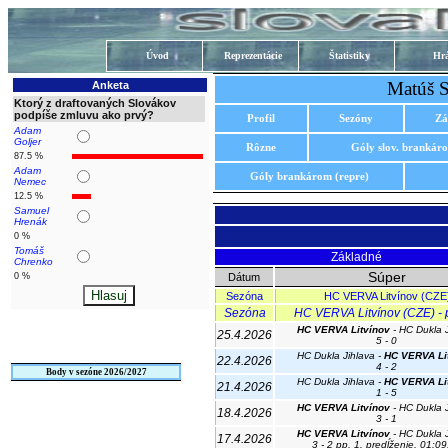
Úvod
Reprezentácie
Štatistiky
Hrá
Matúš 
Anketa
Ktorý z draftovaných Slovákov
podpíše zmluvu ako prvý?
Profil
Sezóny
Zá
Adam
Goljer
Rôzne
Góly slov. brankár
87.5 %
Adam
Góly brankárom (repre)
Nemec
12.5 %
Samuel
Hrenák
0 %
Tomáš
Základné
Chrenko
Súper
0 %
Dátum
Sezóna
HC VERVA Litvínov (CZE
Sezóna
HC VERVA Litvínov (CZE) - p
HC VERVA Litvínov
- HC Dukla J
25.4.2026
5 - 0
HC Dukla Jihlava -
HC VERVA Li
22.4.2026
4 - 2
Body v sezóne 2026/2027
HC Dukla Jihlava -
HC VERVA Li
21.4.2026
1 - 5
HC VERVA Litvínov
- HC Dukla J
18.4.2026
3 - 1
HC VERVA Litvínov
- HC Dukla J
17.4.2026
3 - 2 pp, 1. predĺženie, 01:09