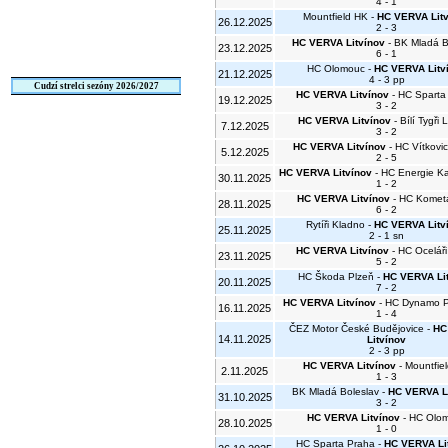
4 - 1
Mountfield HK -
HC VERVA Lit
26.12.2025
2 - 3
HC VERVA Litvínov
- BK Mladá B
23.12.2025
6 - 1
HC Olomouc -
HC VERVA Litv
21.12.2025
4 - 3 pp
Cudzí strelci sezóny 2026/2027
HC VERVA Litvínov
- HC Sparta
19.12.2025
3 - 2
HC VERVA Litvínov
- Bílí Tygři 
7.12.2025
3 - 2
HC VERVA Litvínov
- HC Vítkovic
5.12.2025
2 - 5
HC VERVA Litvínov
- HC Energie Ka
30.11.2025
1 - 2
HC VERVA Litvínov
- HC Komet
28.11.2025
6 - 2
Rytíři Kladno -
HC VERVA Litv
25.11.2025
2 - 1 sn
HC VERVA Litvínov
- HC Oceláři
23.11.2025
5 - 2
HC Škoda Plzeň -
HC VERVA Li
20.11.2025
7 - 2
HC VERVA Litvínov
- HC Dynamo P
16.11.2025
1 - 4
ČEZ Motor České Budějovice -
HC
14.11.2025
Litvínov
2 - 3 pp
HC VERVA Litvínov
- Mountfie
2.11.2025
1 - 3
BK Mladá Boleslav -
HC VERVA L
31.10.2025
3 - 2
HC VERVA Litvínov
- HC Olo
28.10.2025
1 - 0
HC Sparta Praha -
HC VERVA Li