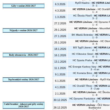
Rytíři Kladno -
HC VERVA Litv
6.3.2026
3 - 1
Góly v sezóne 2026/2027
HC VERVA Litvínov
- HC Oceláři
4.3.2026
1 - 4
HC Škoda Plzeň -
HC VERVA Li
1.3.2026
3 - 2
HC VERVA Litvínov
- HC Dynamo P
27.2.2026
1 - 4
HC VERVA Litvínov
- Mountfie
29.1.2026
Nájazdy v sezóne 2026/2027
3 - 6
BK Mladá Boleslav -
HC VERVA L
27.1.2026
1 - 0
HC VERVA Litvínov
- HC Olo
25.1.2026
3 - 5
Bílí Tygři Liberec -
HC VERVA Li
18.1.2026
4 - 1
HC Vítkovice Steel -
HC VERVA Li
Body obrancovia - 2026/2027
16.1.2026
4 - 1
HC Sparta Praha -
HC VERVA Li
13.1.2026
5 - 1
HC Energie Karlovy Vary -
HC VERVA
11.1.2026
3 - 4 sn
HC Kometa Brno -
HC VERVA Li
9.1.2026
7 - 2
HC VERVA Litvínov
- Rytíři K
Top brankári sezóny 2026/2027
6.1.2026
4 - 1
HC Oceláři Třinec -
HC VERVA Li
4.1.2026
3 - 2 pp
HC VERVA Litvínov
- HC Škoda
2.1.2026
1 - 8
HC Dynamo Pardubice -
HC VERVA 
30.12.2025
3 - 2
Cudzí brankár - inkasované góly sezóny
HC VERVA Litvínov
- ČEZ Motor
2026/2027
28.12.2025
Budějovice