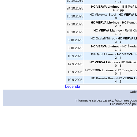
26.10.2025
1 - 1
HC VERVA Litvínov
- Bílí Tygři 
24.10.2025
4 - 3 pp
HC Vítkovice Steel -
HC VERVA Li
15.10.2025
8 - 2
HC VERVA Litvínov
- HC Komet
12.10.2025
2 - 5
HC VERVA Litvínov
- Rytíři K
10.10.2025
1 - 3
HC Oceláři Třinec -
HC VERVA Li
5.10.2025
3 - 1
HC VERVA Litvínov
- HC Škoda
3.10.2025
1 - 2
Bílí Tygři Liberec -
HC VERVA Li
16.9.2025
2 - 4
HC VERVA Litvínov
- HC Vítkovic
14.9.2025
0 - 3
HC VERVA Litvínov
- HC Energie Ka
12.9.2025
0 - 4
HC Kometa Brno -
HC VERVA Li
10.9.2025
4 - 2
Legenda
webd
Informácie sú bez záruky. Autori nezodp
Pre komerčné použ