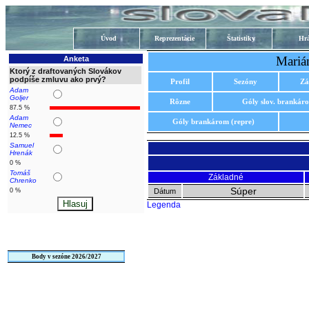
Úvod
Reprezentácie
Štatistiky
Hrá
Mariá
Anketa
Ktorý z draftovaných Slovákov
podpíše zmluvu ako prvý?
Profil
Sezóny
Zá
Adam
Goljer
Rôzne
Góly slov. brankár
87.5 %
Adam
Góly brankárom (repre)
Nemec
12.5 %
Samuel
Hrenák
0 %
Tomáš
Základné
Chrenko
Súper
0 %
Dátum
Legenda
Body v sezóne 2026/2027