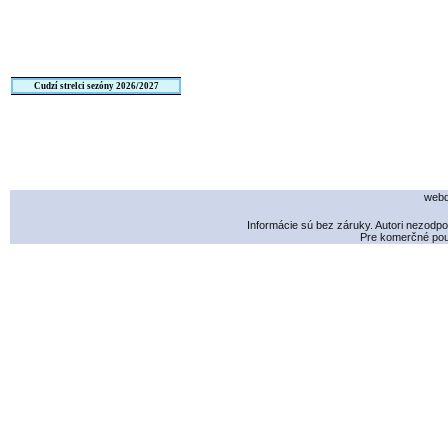
Cudzí strelci sezóny 2026/2027
webd
Informácie sú bez záruky. Autori nezodp
Pre komerčné použ