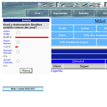
Úvod
Reprezentácie
Štatistiky
Hrá
Miloš 
Anketa
Ktorý z draftovaných Slovákov
podpíše zmluvu ako prvý?
Profil
Sezóny
Zá
Adam
Goljer
Rôzne
Góly slov. brankár
92.86 %
Adam
Góly brankárom (repre)
Nemec
7.14 %
Samuel
Hrenák
0 %
Tomáš
Základné
Chrenko
Súper
0 %
Dátum
Legenda
Body v sezóne 2026/2027