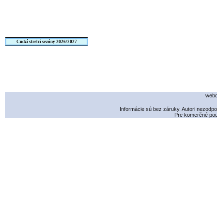
Cudzí strelci sezóny 2026/2027
webd
Informácie sú bez záruky. Autori nezodp
Pre komerčné použ