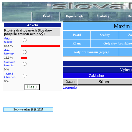
Úvod
Reprezentácie
Štatistiky
Hrá
Maxim 
Anketa
Ktorý z draftovaných Slovákov
podpíše zmluvu ako prvý?
Profil
Sezóny
Zá
Adam
Goljer
Rôzne
Góly slov. brankár
87.5 %
Adam
Góly brankárom (repre)
Nemec
12.5 %
Samuel
Hrenák
Výber 
0 %
Tomáš
Základné
Chrenko
Súper
0 %
Dátum
Legenda
Body v sezóne 2026/2027