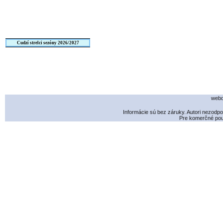
Cudzí strelci sezóny 2026/2027
webd
Informácie sú bez záruky. Autori nezodp
Pre komerčné použ