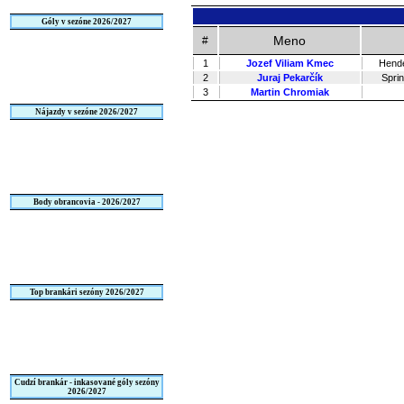
Góly v sezóne 2026/2027
Meno
#
1
Jozef Viliam Kmec
Hende
2
Juraj Pekarčík
Sprin
3
Martin Chromiak
Nájazdy v sezóne 2026/2027
Body obrancovia - 2026/2027
Top brankári sezóny 2026/2027
Cudzí brankár - inkasované góly sezóny
2026/2027