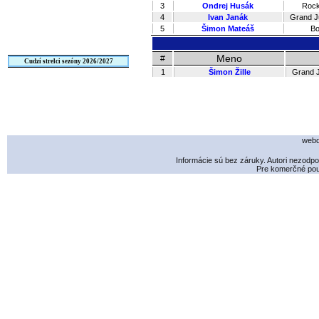
3
Ondrej Husák
Rock
4
Ivan Janák
Grand J
5
Šimon Mateáš
Bo
Meno
#
Cudzí strelci sezóny 2026/2027
1
Šimon Žille
Grand J
webd
Informácie sú bez záruky. Autori nezodp
Pre komerčné použ