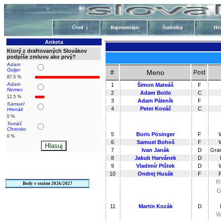
Úvod
Reprezentácie
Štatistiky
Hrá
Anketa
Ktorý z draftovaných Slovákov
podpíše zmluvu ako prvý?
Adam
Goljer
Meno
#
Post
87.5 %
Adam
1
Šimon Mateáš
F
Nemec
2
Adam Botlo
C
12.5 %
3
Adam Páleník
F
Samuel
4
Peter Kováč
C
Hrenák
0 %
Tomáš
Chrenko
5
Boris Pösinger
F
0 %
6
Samuel Bohoš
F
7
Ivan Janák
D
Gran
8
Jakub Harvánek
D
9
Vladimír Pištek
D
10
Ondrej Husák
F
R
Body v sezóne 2026/2027
G
11
Martin Kozák
D
W