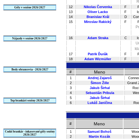
R
12
Nikolas Červenka
F
P
Góly v sezóne 2026/2027
13
Oliver Lacko
F
I
14
Branislav Král
D
Con
15
Miroslav Rakický
F
P
Pr
16
Adam Straka
C
I
Nájazdy v sezóne 2026/2027
U
Id
17
Patrik Ďurák
F
P
18
Adam Wizmüller
F
Body obrancovia - 2026/2027
Meno
#
1
Andrej Zajaroš
Connec
2
Šimon Žille
Grand J
3
Jakub Širhal
Roc
4
Sebastián Pribula
Wes
5
Jakub Širhal
Top brankári sezóny 2026/2027
6
Lukáš Janičina
Roc
Meno
#
1
Samuel Bohoš
Wood
Cudzí brankár - inkasované góly sezóny
2026/2027
2
Martin Kozák
Wood