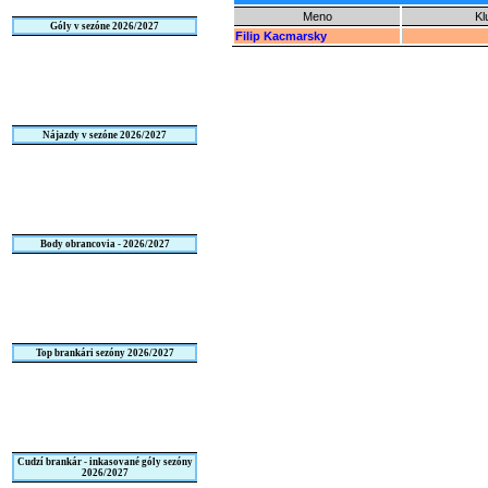
Meno
Kl
Góly v sezóne 2026/2027
Filip Kacmarsky
Nájazdy v sezóne 2026/2027
Body obrancovia - 2026/2027
Top brankári sezóny 2026/2027
Cudzí brankár - inkasované góly sezóny
2026/2027