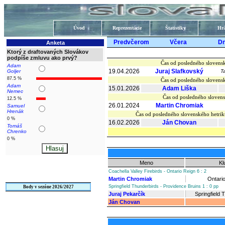
Úvod
Reprezentácie
Štatistiky
Hrá
Predvčerom
Včera
D
Anketa
Ktorý z draftovaných Slovákov
podpíše zmluvu ako prvý?
Čas od posledného slovens
Adam
19.04.2026
Juraj Slafkovský
Goljer
T
87.5 %
Čas od posledného slovens
Adam
15.01.2026
Adam Liška
Nemec
Čas od posledného slovens
12.5 %
26.01.2024
Martin Chromiak
Samuel
Hrenák
Čas od posledného slovenského hetr
0 %
16.02.2026
Ján Chovan
Tomáš
Chrenko
0 %
Meno
Kl
Coachella Valley Firebirds - Ontario Reign 6 : 2
Martin Chromiak
Ontari
Springfield Thunderbirds - Providence Bruins 1 : 0 pp
Body v sezóne 2026/2027
Juraj Pekarčík
Springfield 
Ján Chovan