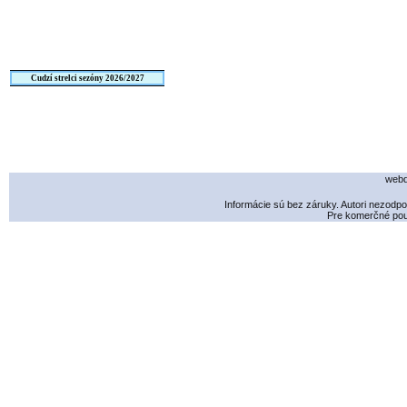
Cudzí strelci sezóny 2026/2027
webd
Informácie sú bez záruky. Autori nezodp
Pre komerčné použ