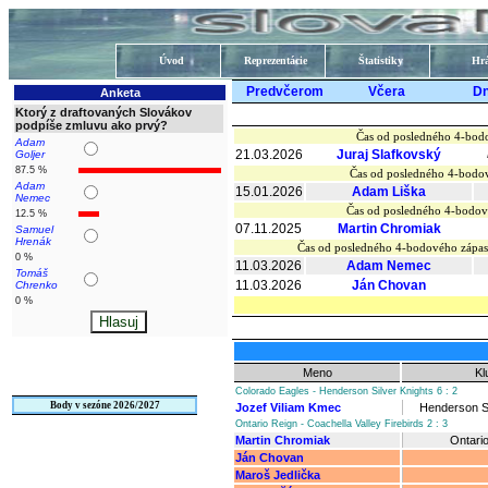
Úvod
Reprezentácie
Štatistiky
Hrá
Predvčerom
Včera
D
Anketa
Ktorý z draftovaných Slovákov
podpíše zmluvu ako prvý?
Čas od posledného 4-bodo
Adam
21.03.2026
Juraj Slafkovský
Goljer
87.5 %
Čas od posledného 4-bodov
Adam
15.01.2026
Adam Liška
Nemec
Čas od posledného 4-bodov
12.5 %
07.11.2025
Martin Chromiak
Samuel
Hrenák
Čas od posledného 4-bodového zápa
0 %
11.03.2026
Adam Nemec
Tomáš
11.03.2026
Ján Chovan
Chrenko
0 %
Meno
Kl
Colorado Eagles - Henderson Silver Knights 6 : 2
Body v sezóne 2026/2027
Jozef Viliam Kmec
Henderson Si
Ontario Reign - Coachella Valley Firebirds 2 : 3
Martin Chromiak
Ontari
Ján Chovan
Maroš Jedlička