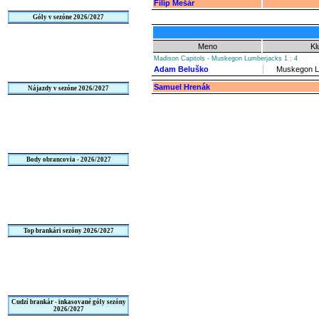
Filip Mešár
Góly v sezóne 2026/2027
Meno
Kl
Madison Capitols - Muskegon Lumberjacks 1 : 4
Adam Beluško
Muskegon L
Samuel Hrenák
Nájazdy v sezóne 2026/2027
Body obrancovia - 2026/2027
Top brankári sezóny 2026/2027
Cudzí brankár - inkasované góly sezóny
2026/2027