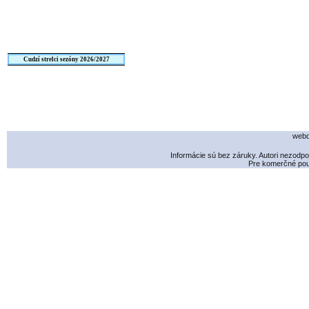
Cudzí strelci sezóny 2026/2027
webd
Informácie sú bez záruky. Autori nezodp
Pre komerčné použ