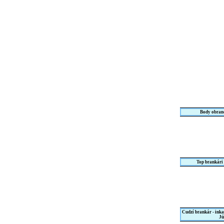
Body obranc
Top brankári
Cudzí brankár - ink
Jú