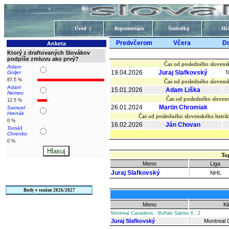
Úvod
Reprezentácie
Štatistiky
Hrá
Predvčerom
Včera
D
Anketa
Ktorý z draftovaných Slovákov
podpíše zmluvu ako prvý?
Čas od posledného slovens
Adam
19.04.2026
Juraj Slafkovský
Goljer
T
87.5 %
Čas od posledného slovens
Adam
15.01.2026
Adam Liška
Nemec
Čas od posledného slovens
12.5 %
26.01.2024
Martin Chromiak
Samuel
Hrenák
Čas od posledného slovenského hetr
0 %
16.02.2026
Ján Chovan
Tomáš
Chrenko
0 %
To
Meno
Liga
Juraj Slafkovský
NHL
Body v sezóne 2026/2027
Meno
Kl
Montreal Canadiens - Buffalo Sabres 6 : 2
Juraj Slafkovský
Montreal 