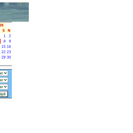
26
S
N
1
2
7
8
9
4
15
16
1
22
23
8
29
30