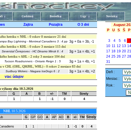
či
Cudzinci
Besiedka
Ligy
Novinky
nes
Zajtra
Pozajtra
O 3 dni
August 20
P
U
S
Š
P
kého hetriku v NHL - 0 rokov 0 mesiacov 21 dní
3
4
5
6
3g + 0a = 3b, -1
ampa Bay Lightning - Montreal Canadiens 3 : 4 pp
10
11
12
13
1
kého hetriku v KHL - 0 rokov 3 mesiace 115 dní
17
18
19
20
2
3g + 1a = 4b, +1
Severstal Čerepovec - HC Dinamo Minsk 6 : 4
24
25
26
27
2
kého hetriku v AHL - 2 roky 3 mesiace 104 dní
3g + 1a = 4b, +1
Tucson Roadrunners - Ontario Reign 1 : 5
31
iku v CHL (OHL, QMJHL, WHL) - 0 rokov 2 mesiace 83 dní
3g + 1a = 4b, +2
Sudbury Wolves - Niagara IceDogs 6 : 2
Deň :
viac údajov
Mesiac :
Rok :
p výkony dňa 10.5.2026
G
A
B
+/-
TM
Strely
1
1
-1
0
4
NHL
10.5.2026
Strely
ub
G
GP
GO
A
AP
AO
B
+/-
TM
Canadiens
1
1
1
-1
0
4