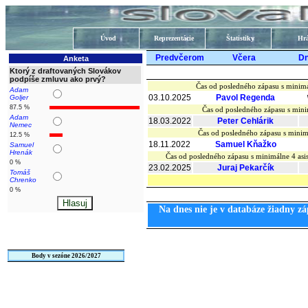
Úvod
Reprezentácie
Štatistiky
Hrá
Predvčerom
Včera
D
Anketa
Ktorý z draftovaných Slovákov
podpíše zmluvu ako prvý?
Čas od posledného zápasu s minimá
Adam
03.10.2025
Pavol Regenda
Goljer
87.5 %
Čas od posledného zápasu s mini
Adam
18.03.2022
Peter Cehlárik
Nemec
Čas od posledného zápasu s minim
12.5 %
18.11.2022
Samuel Kňažko
Samuel
Hrenák
Čas od posledného zápasu s minimálne 4 as
0 %
23.02.2025
Juraj Pekarčík
Tomáš
Chrenko
0 %
Na dnes nie je v databáze žiadny zá
Body v sezóne 2026/2027