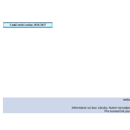
Cudzí strelci sezóny 2026/2027
webd
Informácie sú bez záruky. Autori nezodp
Pre komerčné použ