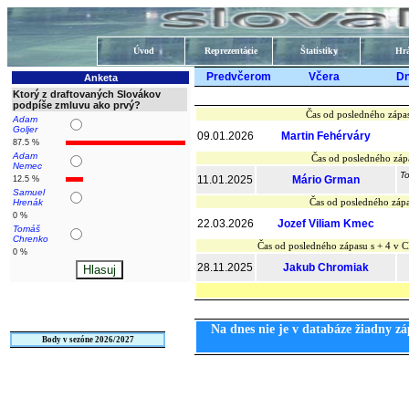
Úvod
Reprezentácie
Štatistiky
Hrá
Predvčerom
Včera
D
Anketa
Ktorý z draftovaných Slovákov
podpíše zmluvu ako prvý?
Čas od posledného zápa
Adam
Goljer
09.01.2026
Martin Fehérváry
87.5 %
Adam
Čas od posledného záp
Nemec
To
11.01.2025
Mário Grman
12.5 %
Samuel
Čas od posledného zápa
Hrenák
0 %
22.03.2026
Jozef Viliam Kmec
Tomáš
Chrenko
Čas od posledného zápasu s + 4 v
0 %
28.11.2025
Jakub Chromiak
Na dnes nie je v databáze žiadny zá
Body v sezóne 2026/2027