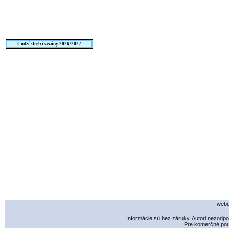
Cudzí strelci sezóny 2026/2027
webd
Informácie sú bez záruky. Autori nezodp
Pre komerčné použ