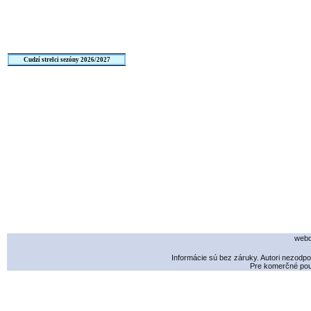
Cudzí strelci sezóny 2026/2027
webd
Informácie sú bez záruky. Autori nezodp
Pre komerčné použ