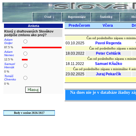
Úvod
Reprezentácie
Štatistiky
Hrá
Predvčerom
Včera
D
Anketa
Ktorý z draftovaných Slovákov
podpíše zmluvu ako prvý?
Čas od posledného zápasu s minimá
Adam
03.10.2025
Pavol Regenda
Goljer
87.5 %
Čas od posledného zápasu s mini
Adam
18.03.2022
Peter Cehlárik
Nemec
Čas od posledného zápasu s minim
12.5 %
18.11.2022
Samuel Kňažko
Samuel
Hrenák
Čas od posledného zápasu s minimálne 4 as
0 %
23.02.2025
Juraj Pekarčík
Tomáš
Chrenko
0 %
Na dnes nie je v databáze žiadny zá
Body v sezóne 2026/2027