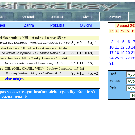
či
Cudzinci
Besiedka
Ligy
Novinky
nes
Zajtra
Pozajtra
O 3 dni
August 20
P
U
S
Š
P
ského hetriku v NHL - 0 rokov 1 mesiac 55 dní
3
4
5
6
3g + 0a = 3b, -1
ampa Bay Lightning - Montreal Canadiens 3 : 4 pp
10
11
12
13
1
kého hetriku v KHL - 0 rokov 4 mesiace 149 dní
17
18
19
20
2
3g + 1a = 4b, +1
Severstal Čerepovec - HC Dinamo Minsk 6 : 4
24
25
26
27
2
kého hetriku v AHL - 2 roky 4 mesiace 138 dní
3g + 1a = 4b, +1
Tucson Roadrunners - Ontario Reign 1 : 5
31
iku v CHL (OHL, QMJHL, WHL) - 0 rokov 3 mesiace 117 dní
3g + 1a = 4b, +2
Sudbury Wolves - Niagara IceDogs 6 : 2
Deň :
viac údajov
Mesiac :
Rok :
pas so slovenským hráčom alebo výsledky ešte nie sú
zaznamenané.