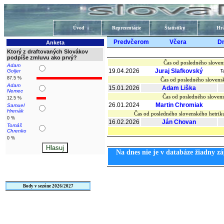
Úvod
Reprezentácie
Štatistiky
Hrá
Predvčerom
Včera
D
Anketa
Ktorý z draftovaných Slovákov
podpíše zmluvu ako prvý?
Čas od posledného sloven
Adam
19.04.2026
Juraj Slafkovský
Goljer
T
87.5 %
Čas od posledného slovens
Adam
15.01.2026
Adam Liška
Nemec
Čas od posledného slovens
12.5 %
26.01.2024
Martin Chromiak
Samuel
Hrenák
Čas od posledného slovenského hetr
0 %
16.02.2026
Ján Chovan
Tomáš
Chrenko
0 %
Na dnes nie je v databáze žiadny zá
Body v sezóne 2026/2027