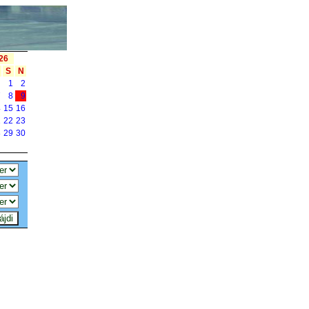
26
S
N
1
2
7
8
9
4
15
16
1
22
23
8
29
30