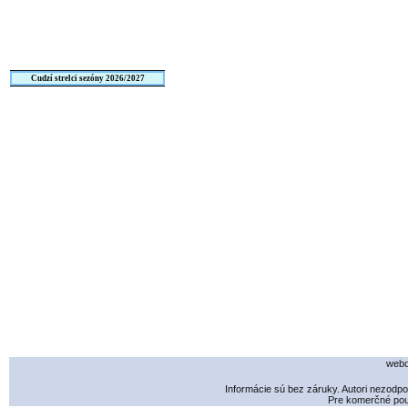
Cudzí strelci sezóny 2026/2027
webd
Informácie sú bez záruky. Autori nezodp
Pre komerčné použ