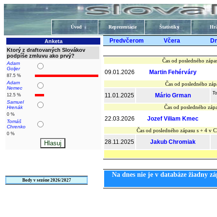
Úvod
Reprezentácie
Štatistiky
Hrá
Predvčerom
Včera
D
Anketa
Ktorý z draftovaných Slovákov
podpíše zmluvu ako prvý?
Čas od posledného zápa
Adam
Goljer
09.01.2026
Martin Fehérváry
87.5 %
Adam
Čas od posledného záp
Nemec
To
11.01.2025
Mário Grman
12.5 %
Samuel
Čas od posledného zápa
Hrenák
0 %
22.03.2026
Jozef Viliam Kmec
Tomáš
Chrenko
Čas od posledného zápasu s + 4 v
0 %
28.11.2025
Jakub Chromiak
Na dnes nie je v databáze žiadny zá
Body v sezóne 2026/2027