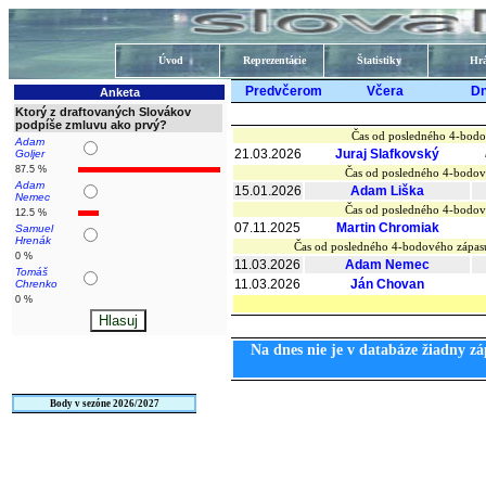
Úvod
Reprezentácie
Štatistiky
Hrá
Predvčerom
Včera
D
Anketa
Ktorý z draftovaných Slovákov
podpíše zmluvu ako prvý?
Čas od posledného 4-bodo
Adam
21.03.2026
Juraj Slafkovský
Goljer
87.5 %
Čas od posledného 4-bodov
Adam
15.01.2026
Adam Liška
Nemec
Čas od posledného 4-bodov
12.5 %
07.11.2025
Martin Chromiak
Samuel
Hrenák
Čas od posledného 4-bodového zápa
0 %
11.03.2026
Adam Nemec
Tomáš
11.03.2026
Ján Chovan
Chrenko
0 %
Na dnes nie je v databáze žiadny zá
Body v sezóne 2026/2027