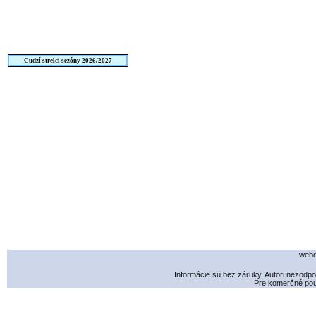
Cudzí strelci sezóny 2026/2027
webd
Informácie sú bez záruky. Autori nezodp
Pre komerčné použ