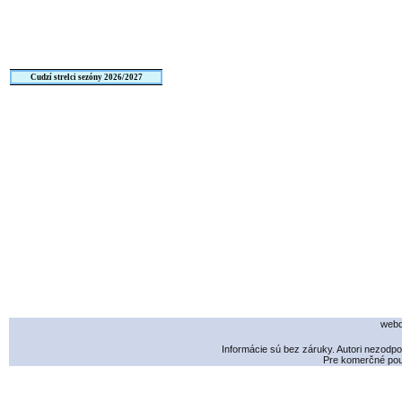
Cudzí strelci sezóny 2026/2027
webd
Informácie sú bez záruky. Autori nezodp
Pre komerčné použ