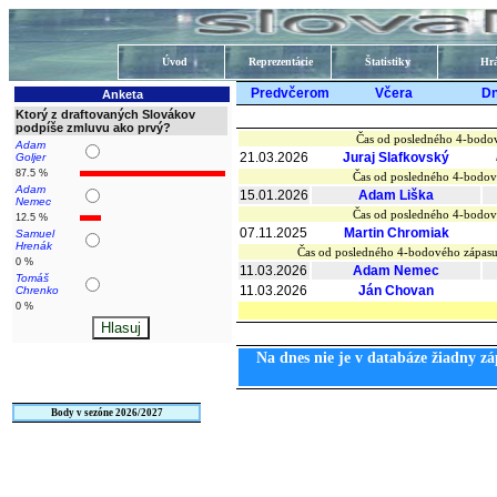
Úvod
Reprezentácie
Štatistiky
Hrá
Predvčerom
Včera
D
Anketa
Ktorý z draftovaných Slovákov
podpíše zmluvu ako prvý?
Čas od posledného 4-bodov
Adam
21.03.2026
Juraj Slafkovský
Goljer
87.5 %
Čas od posledného 4-bodov
Adam
15.01.2026
Adam Liška
Nemec
Čas od posledného 4-bodov
12.5 %
07.11.2025
Martin Chromiak
Samuel
Hrenák
Čas od posledného 4-bodového zápas
0 %
11.03.2026
Adam Nemec
Tomáš
11.03.2026
Ján Chovan
Chrenko
0 %
Na dnes nie je v databáze žiadny zá
Body v sezóne 2026/2027