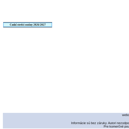
Cudzí strelci sezóny 2026/2027
webd
Informácie sú bez záruky. Autori nezodp
Pre komerčné použ