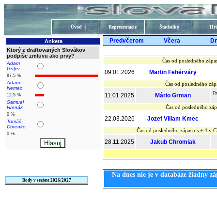
Úvod
Reprezentácie
Štatistiky
Hrá
Predvčerom
Včera
D
Anketa
Ktorý z draftovaných Slovákov
podpíše zmluvu ako prvý?
Čas od posledného zápa
Adam
Goljer
09.01.2026
Martin Fehérváry
87.5 %
Adam
Čas od posledného záp
Nemec
To
11.01.2025
Mário Grman
12.5 %
Samuel
Čas od posledného záp
Hrenák
0 %
22.03.2026
Jozef Viliam Kmec
Tomáš
Chrenko
Čas od posledného zápasu s + 4 v
0 %
28.11.2025
Jakub Chromiak
Na dnes nie je v databáze žiadny zá
Body v sezóne 2026/2027