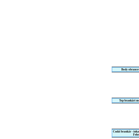
Body obrancov
Top brankári m
Cudzí brankár - ink
Febr