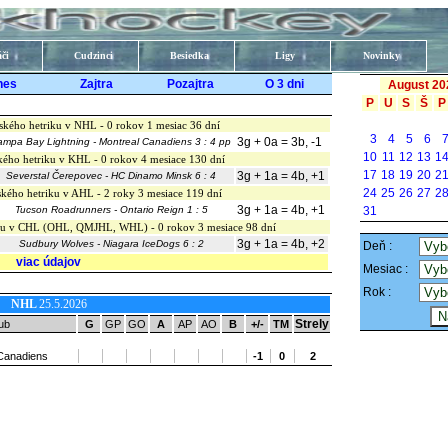
či
Cudzinci
Besiedka
Ligy
Novinky
nes
Zajtra
Pozajtra
O 3 dni
August 20
P
U
S
Š
P
ského hetriku v NHL - 0 rokov 1 mesiac 36 dní
3
4
5
6
3g + 0a = 3b, -1
ampa Bay Lightning - Montreal Canadiens 3 : 4 pp
10
11
12
13
1
kého hetriku v KHL - 0 rokov 4 mesiace 130 dní
17
18
19
20
2
3g + 1a = 4b, +1
Severstal Čerepovec - HC Dinamo Minsk 6 : 4
24
25
26
27
2
kého hetriku v AHL - 2 roky 3 mesiace 119 dní
3g + 1a = 4b, +1
Tucson Roadrunners - Ontario Reign 1 : 5
31
iku v CHL (OHL, QMJHL, WHL) - 0 rokov 3 mesiace 98 dní
3g + 1a = 4b, +2
Sudbury Wolves - Niagara IceDogs 6 : 2
Deň :
viac údajov
Mesiac :
Rok :
NHL
25.5.2026
Strely
ub
G
GP
GO
A
AP
AO
B
+/-
TM
Canadiens
-1
0
2