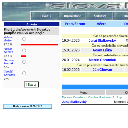
Úvod
Reprezentácie
Štatistiky
Hrá
Predvčerom
Včera
D
Anketa
Ktorý z draftovaných Slovákov
podpíše zmluvu ako prvý?
Čas od posledného sloven
Adam
19.04.2026
Juraj Slafkovský
Goljer
T
87.5 %
Čas od posledného slovens
Adam
15.01.2026
Adam Liška
Nemec
Čas od posledného slovens
12.5 %
26.01.2024
Martin Chromiak
Samuel
Hrenák
Čas od posledného slovenského hetr
0 %
16.02.2026
Ján Chovan
Tomáš
Chrenko
0 %
Meno
Kl
Montreal Canadiens - Carolina Hurricanes 2 : 3 pp
Juraj Slafkovský
Montreal 
Body v sezóne 2026/2027