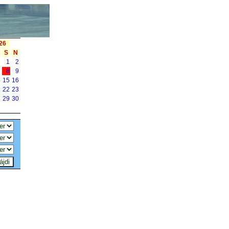
26
S
N
1
2
7
8
9
4
15
16
1
22
23
8
29
30