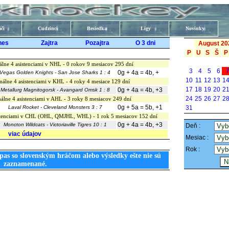
či
Cudzinci
Besiedka
Ligy
Novinky
nes
Zajtra
Pozajtra
O 3 dni
August 20
P
U
S
Š
P
lne 4 asistenciami v NHL - 0 rokov 9 mesiacov 295 dní
3
4
5
6
0g + 4a = 4b, +
Vegas Golden Knights - San Jose Sharks 1 : 4
10
11
12
13
1
málne 4 asistenciami v KHL - 4 roky 4 mesiace 129 dní
17
18
19
20
2
0g + 4a = 4b, +3
Metallurg Magnitogorsk - Avangard Omsk 1 : 8
24
25
26
27
2
álne 4 asistenciami v AHL - 3 roky 8 mesiacov 249 dní
0g + 5a = 5b, +1
Laval Rocket - Cleveland Monsters 3 : 7
31
istenciami v CHL (OHL, QMJHL, WHL) - 1 rok 5 mesiacov 152 dní
0g + 4a = 4b, +3
Moncton Wildcats - Victoriaville Tigres 10 : 1
Deň :
viac údajov
Mesiac :
Rok :
pas so slovenským hráčom alebo výsledky ešte nie sú
zaznamenané.