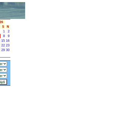
26
S
N
1
2
7
8
9
4
15
16
1
22
23
8
29
30