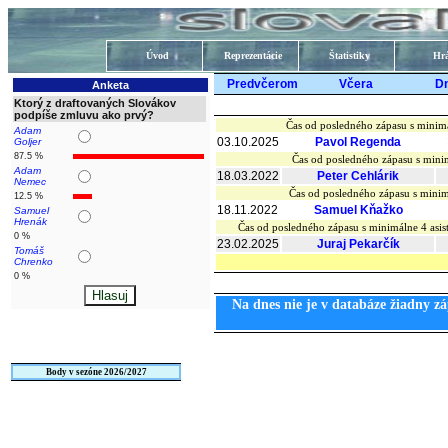
Úvod
Reprezentácie
Štatistiky
Hrá
Predvčerom
Včera
D
Anketa
Ktorý z draftovaných Slovákov
podpíše zmluvu ako prvý?
Čas od posledného zápasu s minimá
Adam
03.10.2025
Pavol Regenda
Goljer
87.5 %
Čas od posledného zápasu s mini
Adam
18.03.2022
Peter Cehlárik
Nemec
Čas od posledného zápasu s minim
12.5 %
18.11.2022
Samuel Kňažko
Samuel
Hrenák
Čas od posledného zápasu s minimálne 4 as
0 %
23.02.2025
Juraj Pekarčík
Tomáš
Chrenko
0 %
Na dnes nie je v databáze žiadny zá
Body v sezóne 2026/2027