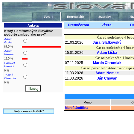
Úvod
Reprezentácie
Štatistiky
Hrá
Predvčerom
Včera
D
Anketa
Ktorý z draftovaných Slovákov
podpíše zmluvu ako prvý?
Čas od posledného 4-bodo
Adam
21.03.2026
Juraj Slafkovský
Goljer
87.5 %
Čas od posledného 4-bodo
Adam
15.01.2026
Adam Liška
Nemec
Čas od posledného 4-bodov
12.5 %
07.11.2025
Martin Chromiak
Samuel
Hrenák
Čas od posledného 4-bodového zápa
0 %
11.03.2026
Adam Nemec
Tomáš
11.03.2026
Ján Chovan
Chrenko
0 %
Meno
Kl
Maroš Jedlička
Body v sezóne 2026/2027