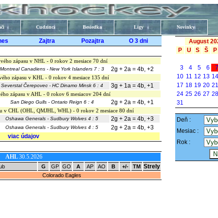
či
Cudzinci
Besiedka
Ligy
Novinky
nes
Zajtra
Pozajtra
O 3 dni
August 20
P
U
S
Š
P
vého zápasu v NHL - 0 rokov 2 mesiace 70 dní
3
4
5
6
2g + 2a = 4b, +2
Montreal Canadiens - New York Islanders 7 : 3
10
11
12
13
1
vého zápasu v KHL - 0 rokov 4 mesiace 135 dní
17
18
19
20
2
3g + 1a = 4b, +1
Severstal Čerepovec - HC Dinamo Minsk 6 : 4
24
25
26
27
2
ého zápasu v AHL - 0 rokov 6 mesiacov 204 dní
2g + 2a = 4b, +1
San Diego Gulls - Ontario Reign 6 : 4
31
su v CHL (OHL, QMJHL, WHL) - 0 rokov 2 mesiace 80 dní
2g + 2a = 4b, +3
Oshawa Generals - Sudbury Wolves 4 : 5
Deň :
2g + 2a = 4b, +3
Oshawa Generals - Sudbury Wolves 4 : 5
Mesiac :
viac údajov
Rok :
AHL
30.5.2026
Strely
ub
G
GP
GO
A
AP
AO
B
+/-
TM
Colorado Eagles