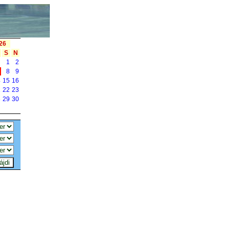
26
S
N
1
2
7
8
9
4
15
16
1
22
23
8
29
30