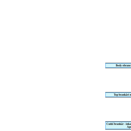
Body obranco
Top brankári 
Cudzí brankár - ink
Apr