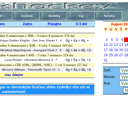
či
Cudzinci
Besiedka
Ligy
Novinky
nes
Zajtra
Pozajtra
O 3 dni
August 20
P
U
S
Š
P
lne 4 asistenciami v NHL - 0 rokov 8 mesiacov 270 dní
3
4
5
6
0g + 4a = 4b, +
Vegas Golden Knights - San Jose Sharks 1 : 4
10
11
12
13
1
málne 4 asistenciami v KHL - 4 roky 3 mesiace 104 dní
17
18
19
20
2
0g + 4a = 4b, +3
Metallurg Magnitogorsk - Avangard Omsk 1 : 8
24
25
26
27
2
álne 4 asistenciami v AHL - 3 roky 7 mesiacov 224 dní
0g + 5a = 5b, +1
Laval Rocket - Cleveland Monsters 3 : 7
31
sistenciami v CHL (OHL, QMJHL, WHL) - 1 rok 4 mesiace 127 dní
0g + 4a = 4b, +3
Moncton Wildcats - Victoriaville Tigres 10 : 1
Deň :
viac údajov
Mesiac :
Rok :
pas so slovenským hráčom alebo výsledky ešte nie sú
zaznamenané.