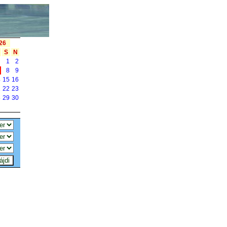
26
S
N
1
2
7
8
9
4
15
16
1
22
23
8
29
30