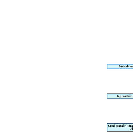
Body obranc
Top brankári
Cudzí brankár - ink
Jú