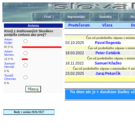
Úvod
Reprezentácie
Štatistiky
Hrá
Predvčerom
Včera
D
Anketa
Ktorý z draftovaných Slovákov
podpíše zmluvu ako prvý?
Čas od posledného zápasu s minimá
Adam
03.10.2025
Pavol Regenda
Goljer
87.5 %
Čas od posledného zápasu s mini
Adam
18.03.2022
Peter Cehlárik
Nemec
Čas od posledného zápasu s minim
12.5 %
18.11.2022
Samuel Kňažko
Samuel
Hrenák
Čas od posledného zápasu s minimálne 4 a
0 %
23.02.2025
Juraj Pekarčík
Tomáš
Chrenko
0 %
Na dnes nie je v databáze žiadny zá
Body v sezóne 2026/2027