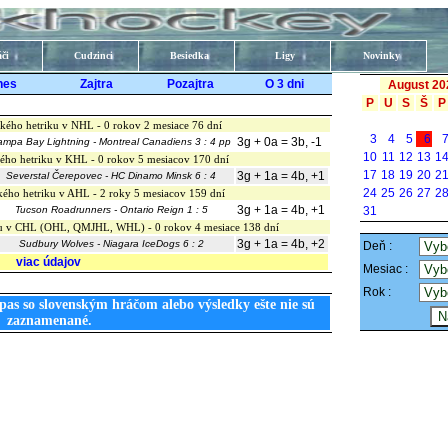
či
Cudzinci
Besiedka
Ligy
Novinky
nes
Zajtra
Pozajtra
O 3 dni
August 20
P
U
S
Š
P
kého hetriku v NHL - 0 rokov 2 mesiace 76 dní
3
4
5
6
3g + 0a = 3b, -1
ampa Bay Lightning - Montreal Canadiens 3 : 4 pp
10
11
12
13
1
ého hetriku v KHL - 0 rokov 5 mesiacov 170 dní
17
18
19
20
2
3g + 1a = 4b, +1
Severstal Čerepovec - HC Dinamo Minsk 6 : 4
24
25
26
27
2
kého hetriku v AHL - 2 roky 5 mesiacov 159 dní
3g + 1a = 4b, +1
Tucson Roadrunners - Ontario Reign 1 : 5
31
iku v CHL (OHL, QMJHL, WHL) - 0 rokov 4 mesiace 138 dní
3g + 1a = 4b, +2
Sudbury Wolves - Niagara IceDogs 6 : 2
Deň :
viac údajov
Mesiac :
Rok :
pas so slovenským hráčom alebo výsledky ešte nie sú
zaznamenané.