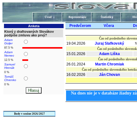
Úvod
Reprezentácie
Štatistiky
Hrá
Predvčerom
Včera
D
Anketa
Ktorý z draftovaných Slovákov
podpíše zmluvu ako prvý?
Čas od posledného slovens
Adam
19.04.2026
Juraj Slafkovský
Goljer
T
87.5 %
Čas od posledného slovensk
Adam
15.01.2026
Adam Liška
Nemec
Čas od posledného slovens
12.5 %
26.01.2024
Martin Chromiak
Samuel
Hrenák
Čas od posledného slovenského hetr
0 %
16.02.2026
Ján Chovan
Tomáš
Chrenko
0 %
Na dnes nie je v databáze žiadny zá
Body v sezóne 2026/2027