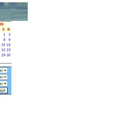
26
S
N
1
2
7
8
9
4
15
16
1
22
23
8
29
30