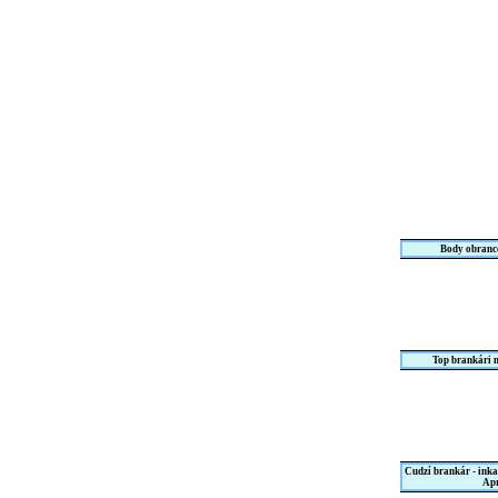
Body obranco
Top brankári 
Cudzí brankár - ink
Apr