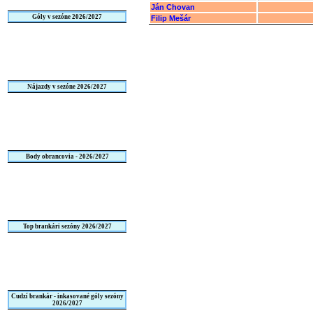
Ján Chovan
Góly v sezóne 2026/2027
Filip Mešár
Nájazdy v sezóne 2026/2027
Body obrancovia - 2026/2027
Top brankári sezóny 2026/2027
Cudzí brankár - inkasované góly sezóny
2026/2027