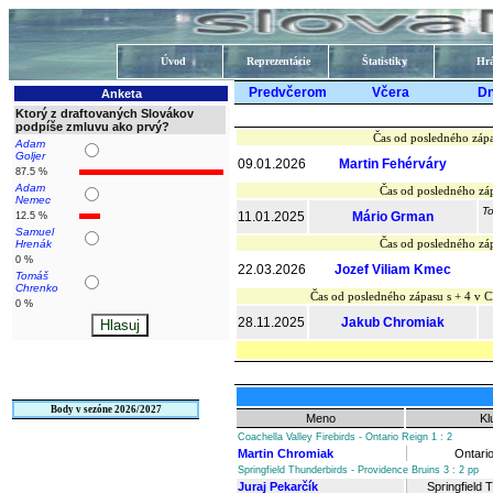
Úvod
Reprezentácie
Štatistiky
Hrá
Predvčerom
Včera
D
Anketa
Ktorý z draftovaných Slovákov
podpíše zmluvu ako prvý?
Čas od posledného zápa
Adam
Goljer
09.01.2026
Martin Fehérváry
87.5 %
Adam
Čas od posledného záp
Nemec
To
11.01.2025
Mário Grman
12.5 %
Samuel
Čas od posledného záp
Hrenák
0 %
22.03.2026
Jozef Viliam Kmec
Tomáš
Chrenko
Čas od posledného zápasu s + 4 v
0 %
28.11.2025
Jakub Chromiak
Body v sezóne 2026/2027
Meno
Kl
Coachella Valley Firebirds - Ontario Reign 1 : 2
Martin Chromiak
Ontari
Springfield Thunderbirds - Providence Bruins 3 : 2 pp
Juraj Pekarčík
Springfield 