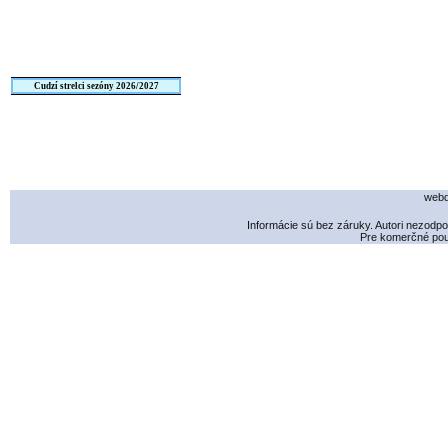
Cudzí strelci sezóny 2026/2027
webd
Informácie sú bez záruky. Autori nezodp
Pre komerčné použ