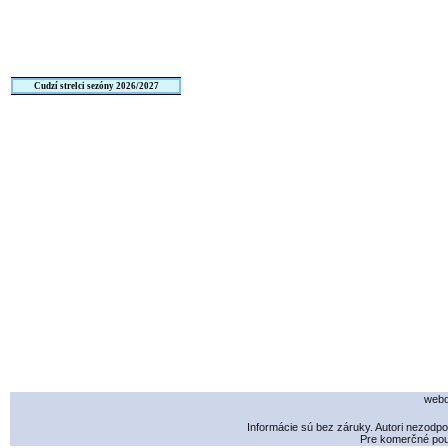
Cudzí strelci sezóny 2026/2027
webd
Informácie sú bez záruky. Autori nezodp
Pre komerčné použ