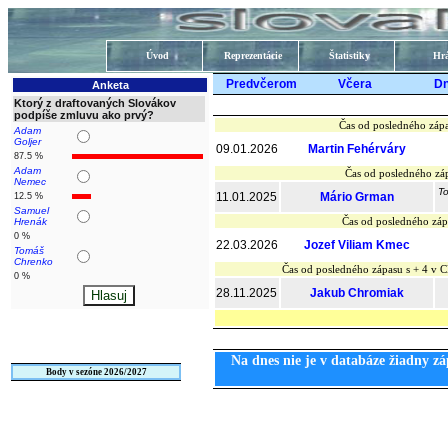
Úvod
Reprezentácie
Štatistiky
Hrá
Predvčerom
Včera
D
Anketa
Ktorý z draftovaných Slovákov
podpíše zmluvu ako prvý?
Čas od posledného zápa
Adam
Goljer
09.01.2026
Martin Fehérváry
87.5 %
Adam
Čas od posledného záp
Nemec
To
11.01.2025
Mário Grman
12.5 %
Samuel
Čas od posledného záp
Hrenák
0 %
22.03.2026
Jozef Viliam Kmec
Tomáš
Chrenko
Čas od posledného zápasu s + 4 v
0 %
28.11.2025
Jakub Chromiak
Na dnes nie je v databáze žiadny zá
Body v sezóne 2026/2027