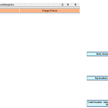
umberjacks
-1
0
0
Fargo Force
Body obranc
Top brankári
Cudzí brankár - ink
Jú