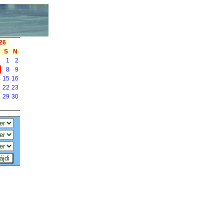
26
S
N
1
2
7
8
9
4
15
16
1
22
23
8
29
30