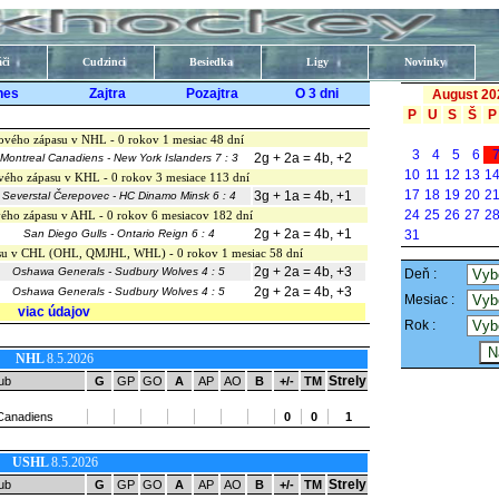
či
Cudzinci
Besiedka
Ligy
Novinky
nes
Zajtra
Pozajtra
O 3 dni
August 20
P
U
S
Š
P
ového zápasu v NHL - 0 rokov 1 mesiac 48 dní
3
4
5
6
2g + 2a = 4b, +2
Montreal Canadiens - New York Islanders 7 : 3
10
11
12
13
1
vého zápasu v KHL - 0 rokov 3 mesiace 113 dní
17
18
19
20
2
3g + 1a = 4b, +1
Severstal Čerepovec - HC Dinamo Minsk 6 : 4
24
25
26
27
2
ého zápasu v AHL - 0 rokov 6 mesiacov 182 dní
2g + 2a = 4b, +1
San Diego Gulls - Ontario Reign 6 : 4
31
su v CHL (OHL, QMJHL, WHL) - 0 rokov 1 mesiac 58 dní
2g + 2a = 4b, +3
Oshawa Generals - Sudbury Wolves 4 : 5
Deň :
2g + 2a = 4b, +3
Oshawa Generals - Sudbury Wolves 4 : 5
Mesiac :
viac údajov
Rok :
NHL
8.5.2026
Strely
ub
G
GP
GO
A
AP
AO
B
+/-
TM
Canadiens
0
0
1
USHL
8.5.2026
Strely
ub
G
GP
GO
A
AP
AO
B
+/-
TM