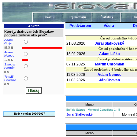
Úvod
Reprezentácie
Štatistiky
Hrá
Predvčerom
Včera
D
Anketa
Ktorý z draftovaných Slovákov
podpíše zmluvu ako prvý?
Čas od posledného 4-bod
Adam
21.03.2026
Juraj Slafkovský
Goljer
87.5 %
Čas od posledného 4-bodo
Adam
15.01.2026
Adam Liška
Nemec
Čas od posledného 4-bodov
12.5 %
07.11.2025
Martin Chromiak
Samuel
Hrenák
Čas od posledného 4-bodového zápa
0 %
11.03.2026
Adam Nemec
Tomáš
11.03.2026
Ján Chovan
Chrenko
0 %
Meno
Kl
Buffalo Sabres - Montreal Canadiens 1 : 5
Body v sezóne 2026/2027
Juraj Slafkovský
Montreal 
Meno
Kl