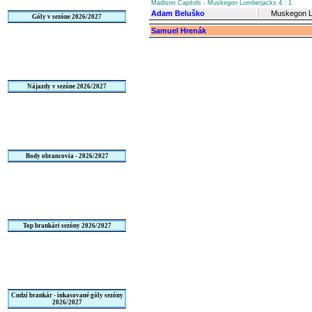
Madison Capitols - Muskegon Lumberjacks 4 : 1
Adam Beluško
Muskegon L
Góly v sezóne 2026/2027
Samuel Hrenák
Nájazdy v sezóne 2026/2027
Body obrancovia - 2026/2027
Top brankári sezóny 2026/2027
Cudzí brankár - inkasované góly sezóny
2026/2027