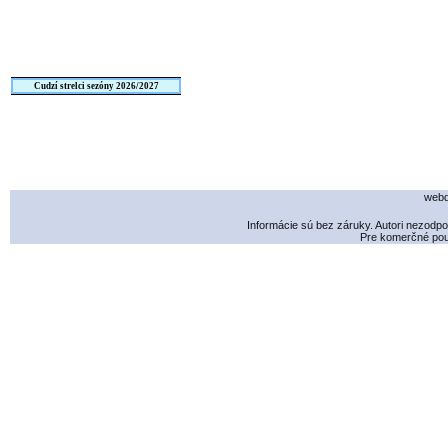
Cudzí strelci sezóny 2026/2027
webd
Informácie sú bez záruky. Autori nezodp
Pre komerčné použ