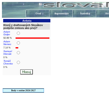
Úvod
Reprezentácie
Štatistiky
Hrá
Anketa
Ktorý z draftovaných Slovákov
podpíše zmluvu ako prvý?
Adam
Goljer
92.86 %
Adam
Nemec
7.14 %
Samuel
Hrenák
0 %
Tomáš
Chrenko
0 %
Body v sezóne 2026/2027