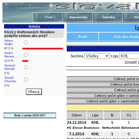
Úvod
Reprezentácie
Štatistiky
Hrá
I
Anketa
Ktorý z draftovaných Slovákov
podpíše zmluvu ako prvý?
Profil
Góly slov. bran
Adam
Goljer
87.5 %
Adam
Sezóna
Liga
Nemec
12.5 %
Zoradiť
Samuel
Hrenák
0 %
Tomáš
Celkový počet s
Chrenko
Celkový počet bra
0 %
Celkový počet g
Celkový počet gólov v samos
Celkový počet gólov v samostatný
Dátum
Liga
G
G1
Body v sezóne 2026/2027
24.12.2014
KHL
1
1
HC Slovan Bratislava
-
Neftechimik Nižnekams
7.1.2014
KHL
1
0