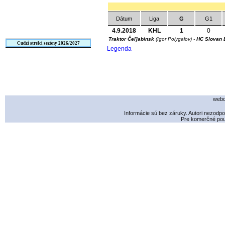
Dátum
Liga
G
G1
4.9.2018
KHL
1
0
Traktor Čeľjabinsk
(Igor Polygalov) -
HC Slovan 
Cudzí strelci sezóny 2026/2027
Legenda
webd
Informácie sú bez záruky. Autori nezodp
Pre komerčné použ