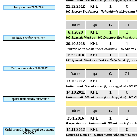
Neftechimik Nižnekamsk
(Igor Polygalov) -
HC Sl
21.12.2012
KHL
1
0
Góly v sezóne 2026/2027
HC Slovan Bratislava
-
Neftechimik Nižnekams
Dátum
Liga
G
G1
6.3.2020
KHL
1
1
HC Spartak Moskva
-
HC Dynamo Moskva
(Igor
Nájazdy v sezóne 2026/2027
30.10.2018
KHL
1
1
Traktor Čeľjabinsk
(Igor Polygalov) -
HC Spartak
19.9.2018
KHL
1
0
HC Spartak Moskva
-
Traktor Čeľjabinsk
(Igor P
Body obrancovia - 2026/2027
Dátum
Liga
G
G1
13.10.2012
KHL
1
1
Neftechimik Nižnekamsk
(Igor Polygalov) -
HC C
14.10.2011
KHL
1
0
Neftechimik Nižnekamsk
(Igor Polygalov) -
HC C
Top brankári sezóny 2026/2027
Dátum
Liga
G
G1
25.1.2016
KHL
1
1
Barys Astana
-
Neftechimik Nižnekamsk
(Igor P
14.11.2012
KHL
0
0
Cudzí brankár - inkasované góly sezóny
2026/2027
Donbass Doneck
-
Neftechimik Nižnekamsk
(Ig