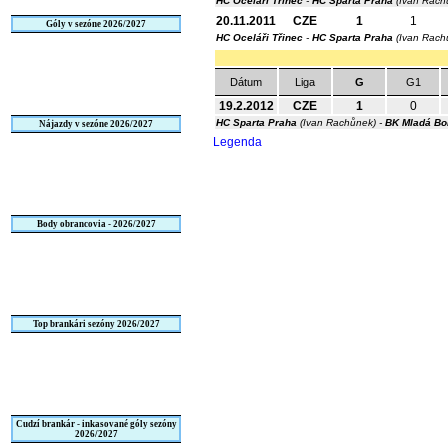
HC Oceláři Třinec
-
HC Sparta Praha
(Ivan Rach
20.11.2011
CZE
1
1
Góly v sezóne 2026/2027
HC Oceláři Třinec
-
HC Sparta Praha
(Ivan Rach
Dátum
Liga
G
G1
19.2.2012
CZE
1
0
HC Sparta Praha
(Ivan Rachůnek) -
BK Mladá Bo
Nájazdy v sezóne 2026/2027
Legenda
Body obrancovia - 2026/2027
Top brankári sezóny 2026/2027
Cudzí brankár - inkasované góly sezóny
2026/2027