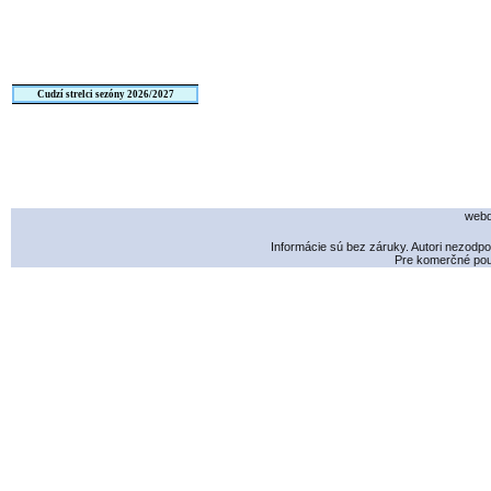
Cudzí strelci sezóny 2026/2027
webd
Informácie sú bez záruky. Autori nezodp
Pre komerčné použ