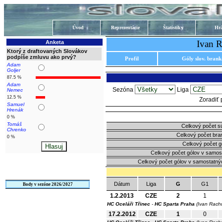
Úvod
Reprezentácie
Štatistiky
Hrá
Ivan R
Anketa
Ktorý z draftovaných Slovákov
podpíše zmluvu ako prvý?
Profil
Góly slov. bran
Adam
Goljer
87.5 %
Adam
Sezóna
Liga
Nemec
12.5 %
Zoradiť
Samuel
Hrenák
0 %
Tomáš
Celkový počet s
Chrenko
Celkový počet bra
0 %
Celkový počet g
Celkový počet gólov v samos
Celkový počet gólov v samostatný
Dátum
Liga
G
G1
Body v sezóne 2026/2027
1.2.2013
CZE
2
1
HC Oceláři Třinec
-
HC Sparta Praha
(Ivan Rach
17.2.2012
CZE
1
0