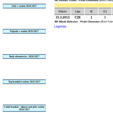
HC Oceláři Třinec
-
Piráti Chomutov
(Brett Palin
Góly v sezóne 2026/2027
Dátum
Liga
G
G1
31.3.2013
CZE
1
0
BK Mladá Boleslav
-
Piráti Chomutov
(Brett Pali
Legenda
Nájazdy v sezóne 2026/2027
Body obrancovia - 2026/2027
Top brankári sezóny 2026/2027
Cudzí brankár - inkasované góly sezóny
2026/2027