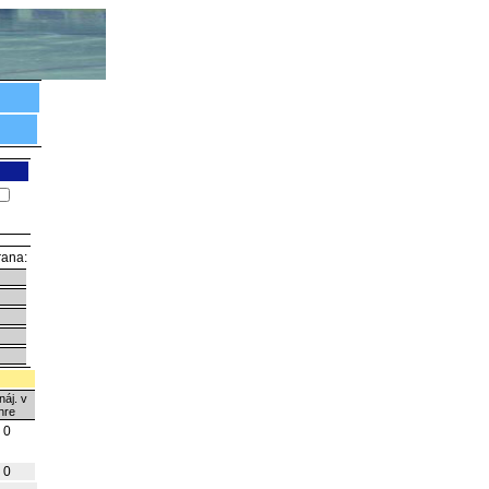
rana:
náj. v
hre
0
0