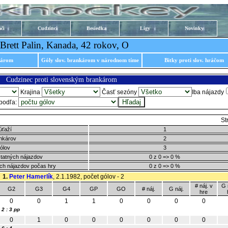
či
Cudzinci
Besiedka
Ligy
Novinky
Brett Palin, Kanada, 42 rokov, O
károm
Góly slov. brankárom v národnom tíme
Bitky proti slov. hráčom
Cudzinec proti slovenským brankárom
Krajina
Časť sezóny
Iba nájazdy
 podľa:
St
úťaží
1
nkárov
2
ólov
3
tatných nájazdov
0 z 0 => 0 %
ch nájazdov počas hry
0 z 0 => 0 %
1.
Peter Hamerlík
, 2.1.1982, počet gólov - 2
# náj. v
G 
G2
G3
G4
GP
GO
# náj.
G náj.
hre
0
0
1
1
0
0
0
0
2 : 3 pp
0
1
0
0
0
0
0
0