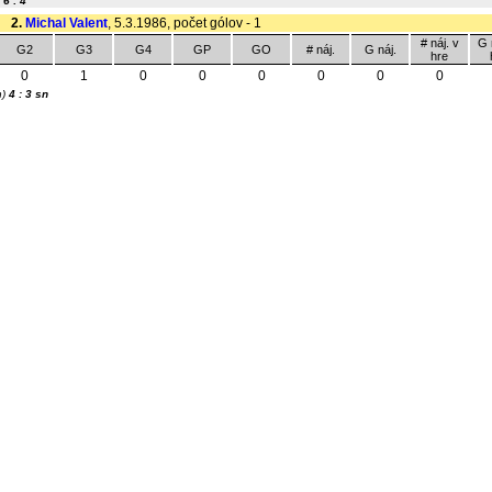
)
6 : 4
2.
Michal Valent
, 5.3.1986, počet gólov - 1
# náj. v
G 
G2
G3
G4
GP
GO
# náj.
G náj.
hre
0
1
0
0
0
0
0
0
n)
4 : 3 sn