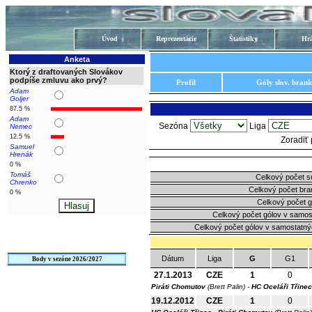
Úvod
Reprezentácie
Štatistiky
Hrá
Anketa
Ktorý z draftovaných Slovákov
podpíše zmluvu ako prvý?
Profil
Góly slov. bran
Adam
Goljer
87.5 %
Adam
Sezóna
Liga
Nemec
12.5 %
Zoradiť
Samuel
Hrenák
0 %
Tomáš
Celkový počet s
Chrenko
Celkový počet bra
0 %
Celkový počet g
Celkový počet gólov v samos
Celkový počet gólov v samostatný
Dátum
Liga
G
G1
Body v sezóne 2026/2027
27.1.2013
CZE
1
0
Piráti Chomutov
(Brett Palin) -
HC Oceláři Třinec
19.12.2012
CZE
1
0