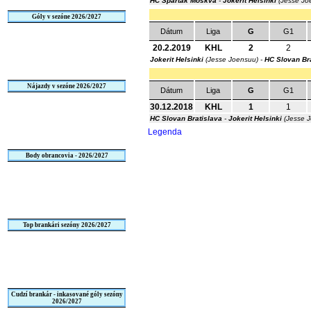
HC Spartak Moskva
-
Jokerit Helsinki
(Jesse Jo
Góly v sezóne 2026/2027
Dátum
Liga
G
G1
20.2.2019
KHL
2
2
Jokerit Helsinki
(Jesse Joensuu) -
HC Slovan Br
Nájazdy v sezóne 2026/2027
Dátum
Liga
G
G1
30.12.2018
KHL
1
1
HC Slovan Bratislava
-
Jokerit Helsinki
(Jesse 
Legenda
Body obrancovia - 2026/2027
Top brankári sezóny 2026/2027
Cudzí brankár - inkasované góly sezóny
2026/2027