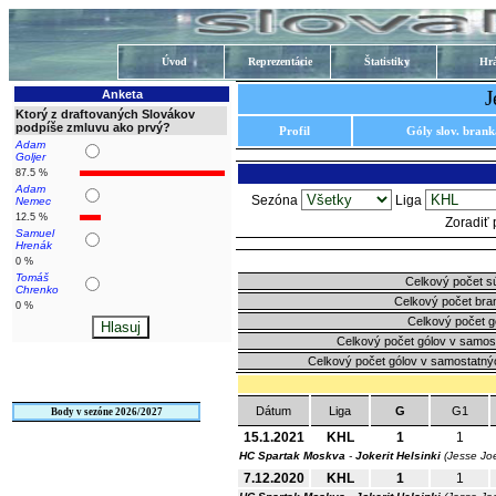
Úvod
Reprezentácie
Štatistiky
Hrá
J
Anketa
Ktorý z draftovaných Slovákov
podpíše zmluvu ako prvý?
Profil
Góly slov. bran
Adam
Goljer
87.5 %
Adam
Sezóna
Liga
Nemec
12.5 %
Zoradiť
Samuel
Hrenák
0 %
Tomáš
Celkový počet s
Chrenko
Celkový počet bra
0 %
Celkový počet g
Celkový počet gólov v samos
Celkový počet gólov v samostatný
Dátum
Liga
G
G1
Body v sezóne 2026/2027
15.1.2021
KHL
1
1
HC Spartak Moskva
-
Jokerit Helsinki
(Jesse Jo
7.12.2020
KHL
1
1