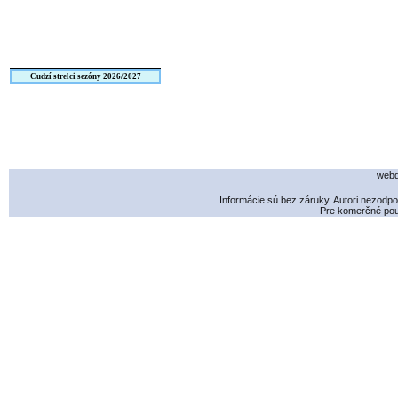
Cudzí strelci sezóny 2026/2027
webd
Informácie sú bez záruky. Autori nezodp
Pre komerčné použ