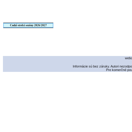
Cudzí strelci sezóny 2026/2027
webd
Informácie sú bez záruky. Autori nezodp
Pre komerčné použ