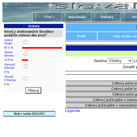
Úvod
Reprezentácie
Štatistiky
Hrá
Anketa
Ktorý z draftovaných Slovákov
podpíše zmluvu ako prvý?
Profil
Góly od slov. h
Adam
Goljer
87.5 %
Adam
Nemec
12.5 %
Sezóna
L
Samuel
Zoradiť
Hrenák
0 %
Tomáš
Chrenko
Celkový počet s
0 %
Celkový počet h
Celkový počet g
Celkový počet gólov v samos
Celkový počet gólov v samostatný
Legenda
Body v sezóne 2026/2027