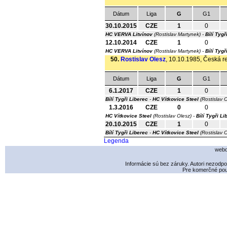
Dátum
Liga
G
G1
30.10.2015
CZE
1
0
HC VERVA Litvínov
(Rostislav Martynek) -
Bílí Tygř
12.10.2014
CZE
1
0
HC VERVA Litvínov
(Rostislav Martynek) -
Bílí Tygř
50.
Rostislav Olesz
, 10.10.1985, Česká re
Dátum
Liga
G
G1
6.1.2017
CZE
1
0
Bílí Tygři Liberec
-
HC Vítkovice Steel
(Rostislav 
1.3.2016
CZE
0
0
HC Vítkovice Steel
(Rostislav Olesz) -
Bílí Tygři Li
20.10.2015
CZE
1
0
Bílí Tygři Liberec
-
HC Vítkovice Steel
(Rostislav 
Legenda
webd
Informácie sú bez záruky. Autori nezodp
Pre komerčné použ