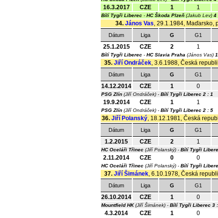
16.3.2017
CZE
1
1
Bílí Tygři Liberec
-
HC Škoda Plzeň
(Jakub Lev)
4 
34.
János Vas
, 29.1.1984, Maďarsko, p
Dátum
Liga
G
G1
25.1.2015
CZE
2
1
Bílí Tygři Liberec
-
HC Slavia Praha
(János Vas)
1
35.
Jiří Ondráček
, 3.6.1988, Česká republi
Dátum
Liga
G
G1
14.12.2014
CZE
1
0
PSG Zlín
(Jiří Ondráček) -
Bílí Tygři Liberec
2 : 1
19.9.2014
CZE
1
1
PSG Zlín
(Jiří Ondráček) -
Bílí Tygři Liberec
2 : 5
36.
Jiří Polanský
, 18.12.1981, Česká republi
Dátum
Liga
G
G1
1.2.2015
CZE
2
1
HC Oceláři Třinec
(Jiří Polanský) -
Bílí Tygři Liber
2.11.2014
CZE
0
0
HC Oceláři Třinec
(Jiří Polanský) -
Bílí Tygři Liber
37.
Jiří Šimánek
, 6.10.1978, Česká republi
Dátum
Liga
G
G1
26.10.2014
CZE
1
0
Mountfield HK
(Jiří Šimánek) -
Bílí Tygři Liberec
3 
4.3.2014
CZE
1
0