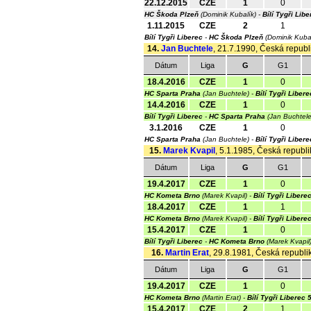
22.12.2015
CZE
1
0
HC Škoda Plzeň
(Dominik Kubalík) -
Bílí Tygři Libe
1.11.2015
CZE
2
1
Bílí Tygři Liberec
-
HC Škoda Plzeň
(Dominik Kuba
14.
Jan Buchtele
, 21.7.1990, Česká republi
Dátum
Liga
G
G1
18.4.2016
CZE
1
0
HC Sparta Praha
(Jan Buchtele) -
Bílí Tygři Libere
14.4.2016
CZE
1
0
Bílí Tygři Liberec
-
HC Sparta Praha
(Jan Buchtel
3.1.2016
CZE
1
0
HC Sparta Praha
(Jan Buchtele) -
Bílí Tygři Libere
15.
Marek Kvapil
, 5.1.1985, Česká republi
Dátum
Liga
G
G1
19.4.2017
CZE
1
0
HC Kometa Brno
(Marek Kvapil) -
Bílí Tygři Libere
18.4.2017
CZE
1
1
HC Kometa Brno
(Marek Kvapil) -
Bílí Tygři Libere
15.4.2017
CZE
1
0
Bílí Tygři Liberec
-
HC Kometa Brno
(Marek Kvapil
16.
Martin Erat
, 29.8.1981, Česká republik
Dátum
Liga
G
G1
19.4.2017
CZE
1
0
HC Kometa Brno
(Martin Erat) -
Bílí Tygři Liberec
5
15.4.2017
CZE
2
1