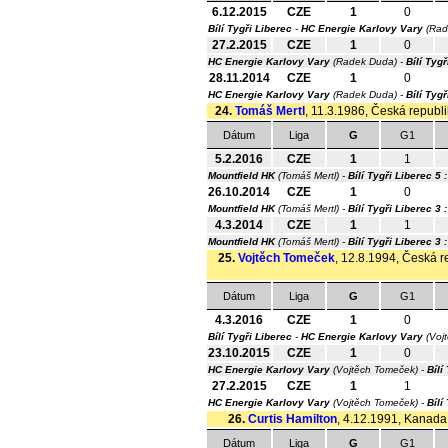
6.12.2015
CZE
1
0
Bílí Tygři Liberec
-
HC Energie Karlovy Vary
(Rad
27.2.2015
CZE
1
0
HC Energie Karlovy Vary
(Radek Duda) -
Bílí Tygř
28.11.2014
CZE
1
0
HC Energie Karlovy Vary
(Radek Duda) -
Bílí Tygř
24.
Tomáš Mertl
, 11.3.1986, Česká republi
Dátum
Liga
G
G1
5.2.2016
CZE
1
1
Mountfield HK
(Tomáš Mertl) -
Bílí Tygři Liberec
5 :
26.10.2014
CZE
1
0
Mountfield HK
(Tomáš Mertl) -
Bílí Tygři Liberec
3 :
4.3.2014
CZE
1
1
Mountfield HK
(Tomáš Mertl) -
Bílí Tygři Liberec
3 
25.
Vojtěch Tomeček
, 12.8.1994, Česká re
Dátum
Liga
G
G1
4.3.2016
CZE
1
0
Bílí Tygři Liberec
-
HC Energie Karlovy Vary
(Voj
23.10.2015
CZE
1
0
HC Energie Karlovy Vary
(Vojtěch Tomeček) -
Bílí
27.2.2015
CZE
1
1
HC Energie Karlovy Vary
(Vojtěch Tomeček) -
Bílí
26.
Curtis Hamilton
, 4.12.1991, Kanada,
Dátum
Liga
G
G1