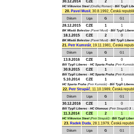
30.12.2014
CZE
2
1
HC Vítkovice Steel
(Ondřej Roman) -
Bílí Tygři Li
20.
Pavel Musil
, 30.8.1992, Česká republik
Dátum
Liga
G
G1
28.12.2015
CZE
1
1
BK Mladá Boleslav
(Pavel Musil) -
Bílí Tygři Liber
18.1.2015
CZE
2
0
BK Mladá Boleslav
(Pavel Musil) -
Bílí Tygři Liber
21.
Petr Kumstát
, 19.11.1981, Česká republ
Dátum
Liga
G
G1
13.9.2016
CZE
1
0
Bílí Tygři Liberec
-
HC Sparta Praha
(Petr Kumstá
30.9.2015
CZE
1
1
Bílí Tygři Liberec
-
HC Sparta Praha
(Petr Kumstá
5.10.2014
CZE
1
1
HC Sparta Praha
(Petr Kumstát) -
Bílí Tygři Libere
22.
Petr Strapáč
, 11.10.1989, Česká republi
Dátum
Liga
G
G1
30.12.2016
CZE
1
0
Bílí Tygři Liberec
-
HC Olomouc
(Petr Strapáč)
3 :
11.3.2014
CZE
2
1
HC Vítkovice Steel
(Petr Strapáč) -
Bílí Tygři Libe
23.
Radek Duda
, 28.1.1979, Česká republik
Dátum
Liga
G
G1