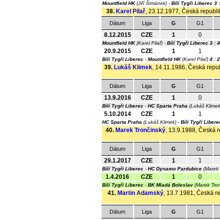
Mountfield HK
(Jiří Šimánek) -
Bílí Tygři Liberec
3 
38.
Karel Pilař
, 23.12.1977, Česká republik
Dátum
Liga
G
G1
8.12.2015
CZE
1
0
Mountfield HK
(Karel Pilař) -
Bílí Tygři Liberec
3 : 
20.9.2015
CZE
1
1
Bílí Tygři Liberec
-
Mountfield HK
(Karel Pilař)
4 : 2
39.
Lukáš Klimek
, 14.11.1986, Česká repub
Dátum
Liga
G
G1
13.9.2016
CZE
1
0
Bílí Tygři Liberec
-
HC Sparta Praha
(Lukáš Klime
5.10.2014
CZE
1
1
HC Sparta Praha
(Lukáš Klimek) -
Bílí Tygři Libere
40.
Marek Trončinský
, 13.9.1988, Česká r
Dátum
Liga
G
G1
29.1.2017
CZE
1
1
Bílí Tygři Liberec
-
HC Dynamo Pardubice
(Marek 
1.4.2016
CZE
1
0
Bílí Tygři Liberec
-
BK Mladá Boleslav
(Marek Tro
41.
Martin Adamský
, 13.7.1981, Česká re
Dátum
Liga
G
G1