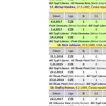
Bílí Tygři Liberec
-
HC Kometa Brno
(Martin Erat)
3
17.
Michal Vondrka
, 17.5.1982, Česká repub
Dátum
Liga
G
G1
4.4.2017
CZE
1
0
Piráti Chomutov
(Michal Vondrka) -
Bílí Tygři Libe
1.4.2017
CZE
1
0
Bílí Tygři Liberec
-
Piráti Chomutov
(Michal Vondr
16.3.2016
CZE
1
0
Bílí Tygři Liberec
-
Piráti Chomutov
(Michal Vondr
18.
Nick Johnson
, 25.8.1986, USA, po
Dátum
Liga
G
G1
31.1.2016
CZE
1
0
Bílí Tygři Liberec
-
HC Škoda Plzeň
(Nick Johnson
1.11.2015
CZE
0
0
Bílí Tygři Liberec
-
HC Škoda Plzeň
(Nick Johnson
22.2.2015
CZE
1
1
HC Škoda Plzeň
(Nick Johnson) -
Bílí Tygři Libere
23.11.2014
CZE
1
1
HC Škoda Plzeň
(Nick Johnson) -
Bílí Tygři Libere
19.
Ondřej Roman
, 8.2.1989, Česká republi
Dátum
Liga
G
G1
24.2.2017
CZE
1
0
HC Vítkovice Steel
(Ondřej Roman) -
Bílí Tygři Li