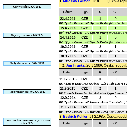
1.
Miroslav Forman
, 12.8.1990, Česká repub
Góly v sezóne 2026/2027
Dátum
Liga
G
G1
22.4.2016
CZE
1
0
Bílí Tygři Liberec
-
HC Sparta Praha
(Miroslav Fo
15.4.2016
CZE
1
1
Bílí Tygři Liberec
-
HC Sparta Praha
(Miroslav Fo
Nájazdy v sezóne 2026/2027
14.4.2016
CZE
1
0
Bílí Tygři Liberec
-
HC Sparta Praha
(Miroslav Fo
19.2.2016
CZE
2
1
Bílí Tygři Liberec
-
HC Sparta Praha
(Miroslav Fo
30.9.2015
CZE
1
1
Bílí Tygři Liberec
-
HC Sparta Praha
(Miroslav Fo
Body obrancovia - 2026/2027
2.
Jan Hruška
, 20.1.1986, Česká republika
Dátum
Liga
G
G1
11.12.2015
CZE
0
0
HC Kometa Brno
(Jan Hruška) -
Bílí Tygři Liberec
11.9.2015
CZE
2
1
Top brankári sezóny 2026/2027
HC Kometa Brno
(Jan Hruška) -
Bílí Tygři Liberec
12.9.2014
CZE
2
0
Bílí Tygři Liberec
-
HC Kometa Brno
(Jan Hruška)
31.1.2014
CZE
1
0
Bílí Tygři Liberec
-
HC Kometa Brno
(Jan Hruška)
3.
Bedřich Köhler
, 14.2.1985, Česká republi
Cudzí brankár - inkasované góly sezóny
2026/2027
Dátum
Liga
G
G1