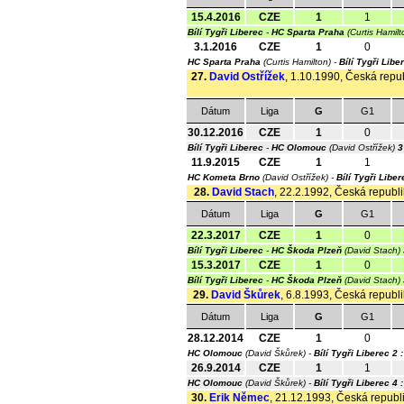
15.4.2016
CZE
1
1
Bílí Tygři Liberec
-
HC Sparta Praha
(Curtis Hamil
3.1.2016
CZE
1
0
HC Sparta Praha
(Curtis Hamilton) -
Bílí Tygři Libe
27.
David Ostřížek
, 1.10.1990, Česká repub
Dátum
Liga
G
G1
30.12.2016
CZE
1
0
Bílí Tygři Liberec
-
HC Olomouc
(David Ostřížek)
3
11.9.2015
CZE
1
1
HC Kometa Brno
(David Ostřížek) -
Bílí Tygři Liber
28.
David Stach
, 22.2.1992, Česká republik
Dátum
Liga
G
G1
22.3.2017
CZE
1
0
Bílí Tygři Liberec
-
HC Škoda Plzeň
(David Stach)
15.3.2017
CZE
1
0
Bílí Tygři Liberec
-
HC Škoda Plzeň
(David Stach)
29.
David Škůrek
, 6.8.1993, Česká republi
Dátum
Liga
G
G1
28.12.2014
CZE
1
0
HC Olomouc
(David Škůrek) -
Bílí Tygři Liberec
2 :
26.9.2014
CZE
1
1
HC Olomouc
(David Škůrek) -
Bílí Tygři Liberec
4 :
30.
Erik Němec
, 21.12.1993, Česká republi