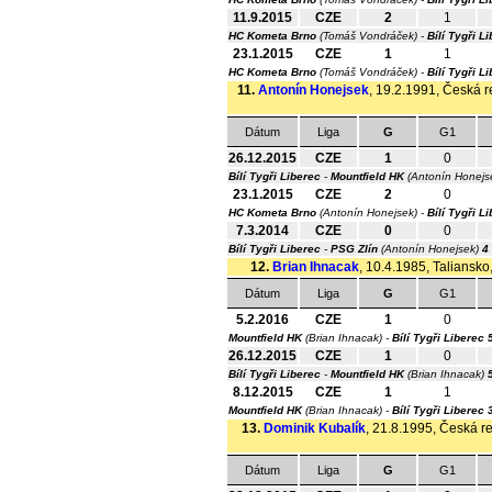
11.9.2015
CZE
2
1
HC Kometa Brno
(Tomáš Vondráček) -
Bílí Tygři L
23.1.2015
CZE
1
1
HC Kometa Brno
(Tomáš Vondráček) -
Bílí Tygři L
11.
Antonín Honejsek
, 19.2.1991, Česká r
Dátum
Liga
G
G1
26.12.2015
CZE
1
0
Bílí Tygři Liberec
-
Mountfield HK
(Antonín Honejs
23.1.2015
CZE
2
0
HC Kometa Brno
(Antonín Honejsek) -
Bílí Tygři L
7.3.2014
CZE
0
0
Bílí Tygři Liberec
-
PSG Zlín
(Antonín Honejsek)
4 
12.
Brian Ihnacak
, 10.4.1985, Taliansko
Dátum
Liga
G
G1
5.2.2016
CZE
1
0
Mountfield HK
(Brian Ihnacak) -
Bílí Tygři Liberec
26.12.2015
CZE
1
0
Bílí Tygři Liberec
-
Mountfield HK
(Brian Ihnacak)
8.12.2015
CZE
1
1
Mountfield HK
(Brian Ihnacak) -
Bílí Tygři Liberec
13.
Dominik Kubalík
, 21.8.1995, Česká re
Dátum
Liga
G
G1