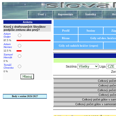
Úvod
Reprezentácie
Štatistiky
Hrá
Anketa
Ktorý z draftovaných Slovákov
podpíše zmluvu ako prvý?
Profil
Sezóny
Záp
Adam
Goljer
Rôzne
Góly od slov. hráčo
87.5 %
Adam
Góly od cudzích hráčov (repre)
Nemec
12.5 %
Samuel
Hrenák
0 %
Tomáš
Sezóna
Liga
Chrenko
Zor
0 %
Celkový počet
Celkový počet
Celkový počet
Celkový poče
Body v sezóne 2026/2027
Celkový počet gólov v sa
Celkový počet gólov v samosta