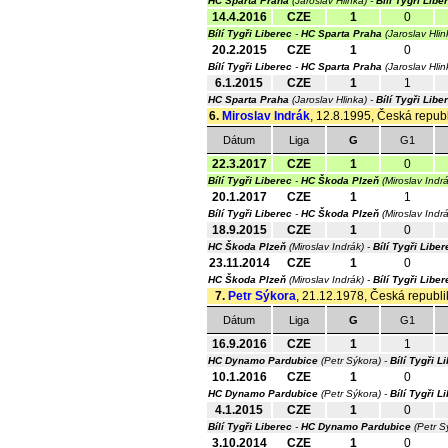
HC Sparta Praha
(Jaroslav Hlinka) -
Bílí Tygři Libe
14.4.2016
CZE
1
0
Bílí Tygři Liberec
-
HC Sparta Praha
(Jaroslav Hli
20.2.2015
CZE
1
0
Bílí Tygři Liberec
-
HC Sparta Praha
(Jaroslav Hli
6.1.2015
CZE
1
1
HC Sparta Praha
(Jaroslav Hlinka) -
Bílí Tygři Libe
6.
Miroslav Indrák
, 12.8.1995, Česká republ
Dátum
Liga
G
G1
22.3.2017
CZE
1
0
Bílí Tygři Liberec
-
HC Škoda Plzeň
(Miroslav Indr
20.1.2017
CZE
1
1
Bílí Tygři Liberec
-
HC Škoda Plzeň
(Miroslav Indr
18.9.2015
CZE
1
0
HC Škoda Plzeň
(Miroslav Indrák) -
Bílí Tygři Liber
23.11.2014
CZE
1
0
HC Škoda Plzeň
(Miroslav Indrák) -
Bílí Tygři Liber
7.
Petr Sýkora
, 21.12.1978, Česká republik
Dátum
Liga
G
G1
16.9.2016
CZE
1
1
HC Dynamo Pardubice
(Petr Sýkora) -
Bílí Tygři L
10.1.2016
CZE
1
0
HC Dynamo Pardubice
(Petr Sýkora) -
Bílí Tygři L
4.1.2015
CZE
1
0
Bílí Tygři Liberec
-
HC Dynamo Pardubice
(Petr S
3.10.2014
CZE
1
0