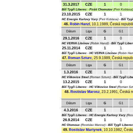
31.3.2017
CZE
1
0
Bílí Tygři Liberec
-
Piráti Chomutov
(Petr Koblasa
23.10.2015
CZE
1
1
HC Energie Karlovy Vary
(Petr Koblasa) -
Bílí Tyg
46.
Robin Hanzl
, 10.1.1989, Česká republik
Dátum
Liga
G
G1
29.1.2016
CZE
1
0
HC VERVA Litvínov
(Robin Hanzl) -
Bílí Tygři Libe
25.11.2014
CZE
1
1
Bílí Tygři Liberec
-
HC VERVA Litvínov
(Robin Han
47.
Roman Szturc
, 25.9.1989, Česká republ
Dátum
Liga
G
G1
1.3.2016
CZE
1
1
HC Vítkovice Steel
(Roman Szturc) -
Bílí Tygři Lib
13.2.2015
CZE
1
0
Bílí Tygři Liberec
-
HC Vítkovice Steel
(Roman Szt
48.
Rostislav Marosz
, 23.2.1991, Česká r
Dátum
Liga
G
G1
4.3.2016
CZE
1
1
Bílí Tygři Liberec
-
HC Energie Karlovy Vary
(Rost
26.9.2014
CZE
1
1
HC Olomouc
(Rostislav Marosz) -
Bílí Tygři Liberec
49.
Rostislav Martynek
, 10.10.1982, Česká