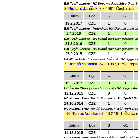
Bílí Tygři Liberec
-
HC Dynamo Pardubice
(Petr S
8.
Richard Jarůšek
, 8.8.1991, Česká republ
Dátum
Liga
G
G1
19.2.2017
CZE
1
0
Bílí Tygři Liberec
-
Mountfield HK
(Richard Jarůše
1.4.2016
CZE
1
1
Bílí Tygři Liberec
-
BK Mladá Boleslav
(Richard J
31.3.2016
CZE
1
0
Bílí Tygři Liberec
-
BK Mladá Boleslav
(Richard J
25.9.2015
CZE
1
0
BK Mladá Boleslav
(Richard Jarůšek) -
Bílí Tygři L
9.
Tomáš Svoboda
, 24.2.1987, Česká repub
Dátum
Liga
G
G1
19.3.2017
CZE
3
1
HC Škoda Plzeň
(Tomáš Svoboda) -
Bílí Tygři Lib
11.12.2015
CZE
0
0
HC Kometa Brno
(Tomáš Svoboda) -
Bílí Tygři Lib
19.10.2014
CZE
1
0
HC Kometa Brno
(Tomáš Svoboda) -
Bílí Tygři Lib
10.
Tomáš Vondráček
, 16.2.1991, Česká r
Dátum
Liga
G
G1
11.12.2015
CZE
1
0
HC Kometa Brno
(Tomáš Vondráček) -
Bílí Tygři L