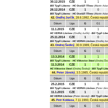
30.12.2015
CZE
1
1
Bílí Tygři Liberec
-
HC Oceláři Třinec
(Martin Ada
26.12.2014
CZE
1
0
Bílí Tygři Liberec
-
HC Oceláři Třinec
(Martin Ada
42.
Ondřej Jurčík
, 28.6.1992, Česká republi
Dátum
Liga
G
G1
11.1.2015
CZE
1
1
HC VERVA Litvínov
(Ondřej Jurčík) -
Bílí Tygři Lib
25.11.2014
CZE
1
0
Bílí Tygři Liberec
-
HC VERVA Litvínov
(Ondřej Jur
43.
Ondrej Šedivý
, 30.9.1989, Česká republi
Dátum
Liga
G
G1
13.3.2014
CZE
1
1
Bílí Tygři Liberec
-
HC Vítkovice Steel
(Ondrej Še
11.3.2014
CZE
1
0
HC Vítkovice Steel
(Ondrej Šedivý) -
Bílí Tygři Lib
44.
Peter Jánský
, 3.5.1985, Česká republi
Dátum
Liga
G
G1
25.2.2015
CZE
1
0
Bílí Tygři Liberec
-
HC VERVA Litvínov
(Peter Ján
11.1.2015
CZE
1
1
HC VERVA Litvínov
(Peter Jánský) -
Bílí Tygři Lib
45.
Petr Koblasa
, 7.11.1993, Česká republi
Dátum
Liga
G
G1