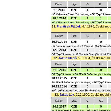
Dátum
Liga
G
G1
1.3.2016
CZE
1
0
HC Vítkovice Steel
(Erik Němec) -
Bílí Tygři Liber
10.3.2014
CZE
1
1
HC Vítkovice Steel
(Erik Němec) -
Bílí Tygři Liber
31.
František Ptáček
, 4.4.1975, Česká repu
Dátum
Liga
G
G1
19.10.2014
CZE
1
0
HC Kometa Brno
(František Ptáček) -
Bílí Tygři Li
12.9.2014
CZE
1
1
Bílí Tygři Liberec
-
HC Kometa Brno
(František Pt
32.
Jakub Klepiš
, 5.6.1984, Česká republik
Dátum
Liga
G
G1
31.3.2016
CZE
1
0
Bílí Tygři Liberec
-
BK Mladá Boleslav
(Jakub Kle
28.12.2015
CZE
1
0
BK Mladá Boleslav
(Jakub Klepiš) -
Bílí Tygři Libe
26.12.2014
CZE
0
0
Bílí Tygři Liberec
-
HC Oceláři Třinec
(Jakub Klep
33.
Jakub Lev
, 6.12.1990, Česká republika
Dátum
Liga
G
G1
24.3.2017
CZE
1
0
HC Škoda Plzeň
(Jakub Lev) -
Bílí Tygři Liberec
4 