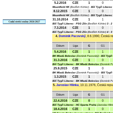
5.2.2016
CZE
1
0
Mountfield HK
(Bedřich Köhler) -
Bílí Tygři Liberec
8.12.2015
CZE
1
0
Mountfield HK
(Bedřich Köhler) -
Bílí Tygři Liberec
31.10.2014
CZE
1
1
Cudzí strelci sezóny 2026/2027
Bílí Tygři Liberec
-
PSG Zlín
(Bedřich Köhler)
3 : 2
7.3.2014
CZE
1
0
Bílí Tygři Liberec
-
PSG Zlín
(Bedřich Köhler)
4 : 3
4.
Dominik Pacovský
, 8.6.1990, Česká re
Dátum
Liga
G
G1
5.4.2016
CZE
1
1
BK Mladá Boleslav
(Dominik Pacovský) -
Bílí Tygři
31.3.2016
CZE
1
0
Bílí Tygři Liberec
-
BK Mladá Boleslav
(Dominik P
25.9.2015
CZE
1
0
BK Mladá Boleslav
(Dominik Pacovský) -
Bílí Tygři
1.3.2015
CZE
1
1
Bílí Tygři Liberec
-
BK Mladá Boleslav
(Dominik P
5.
Jaroslav Hlinka
, 10.11.1976, Česká repub
Dátum
Liga
G
G1
22.4.2016
CZE
0
0
Bílí Tygři Liberec
-
HC Sparta Praha
(Jaroslav Hli
18.4.2016
CZE
1
0