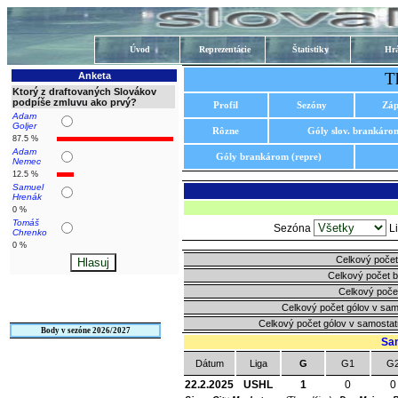
Úvod
Reprezentácie
Štatistiky
Hrá
T
Anketa
Ktorý z draftovaných Slovákov
podpíše zmluvu ako prvý?
Profil
Sezóny
Záp
Adam
Goljer
Rôzne
Góly slov. brankáro
87.5 %
Adam
Góly brankárom (repre)
Nemec
12.5 %
Samuel
Hrenák
0 %
Tomáš
Sezóna
L
Chrenko
0 %
Celkový počet
Celkový počet 
Celkový poče
Celkový počet gólov v sa
Celkový počet gólov v samosta
Body v sezóne 2026/2027
Sa
Dátum
Liga
G
G1
G
22.2.2025
USHL
1
0
0