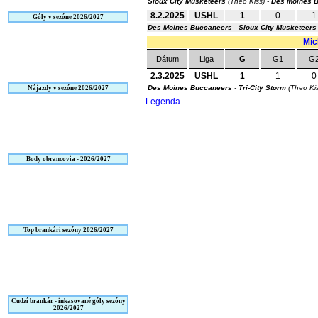
Sioux City Musketeers
(Theo Kiss) -
Des Moines 
8.2.2025
USHL
1
0
1
Góly v sezóne 2026/2027
Des Moines Buccaneers
-
Sioux City Musketeers
Mic
Dátum
Liga
G
G1
G
2.3.2025
USHL
1
1
0
Des Moines Buccaneers
-
Tri-City Storm
(Theo Ki
Nájazdy v sezóne 2026/2027
Legenda
Body obrancovia - 2026/2027
Top brankári sezóny 2026/2027
Cudzí brankár - inkasované góly sezóny
2026/2027