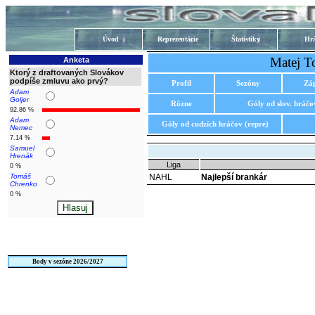
Úvod
Reprezentácie
Štatistiky
Hrá
Matej T
Anketa
Ktorý z draftovaných Slovákov
podpíše zmluvu ako prvý?
Profil
Sezóny
Zá
Adam
Goljer
Rôzne
Góly od slov. hráčo
92.86 %
Adam
Góly od cudzích hráčov (repre)
Nemec
7.14 %
Samuel
Hrenák
Liga
0 %
Tomáš
NAHL
Najlepší brankár
Chrenko
0 %
Body v sezóne 2026/2027