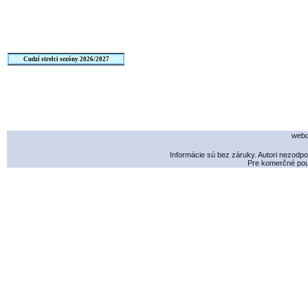
Cudzí strelci sezóny 2026/2027
webd
Informácie sú bez záruky. Autori nezodp
Pre komerčné použ