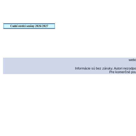
Cudzí strelci sezóny 2026/2027
webd
Informácie sú bez záruky. Autori nezodp
Pre komerčné použ