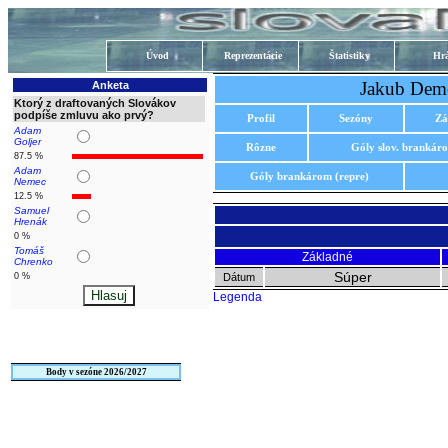
Úvod
Reprezentácie
Štatistiky
Hrá
Jakub Deme
Anketa
Ktorý z draftovaných Slovákov
podpíše zmluvu ako prvý?
Profil
Sezóny
Zá
Adam
Goljer
Rôzne
Góly slov. brankár
87.5 %
Adam
Góly brankárom (repre)
Nemec
12.5 %
Samuel
Hrenák
0 %
Tomáš
Základné
Chrenko
Súper
0 %
Dátum
Legenda
Body v sezóne 2026/2027