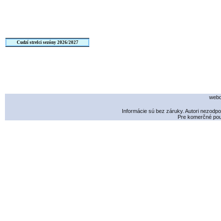
Cudzí strelci sezóny 2026/2027
webd
Informácie sú bez záruky. Autori nezodp
Pre komerčné použ