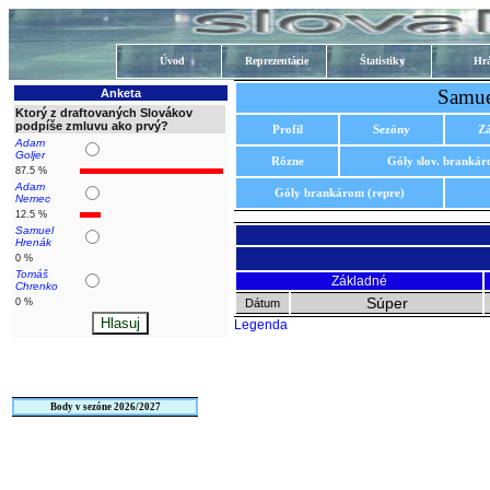
Úvod
Reprezentácie
Štatistiky
Hrá
Samue
Anketa
Ktorý z draftovaných Slovákov
podpíše zmluvu ako prvý?
Profil
Sezóny
Z
Adam
Goljer
Rôzne
Góly slov. branká
87.5 %
Adam
Góly brankárom (repre)
Nemec
12.5 %
Samuel
Hrenák
0 %
Tomáš
Základné
Chrenko
Súper
0 %
Dátum
Legenda
Body v sezóne 2026/2027