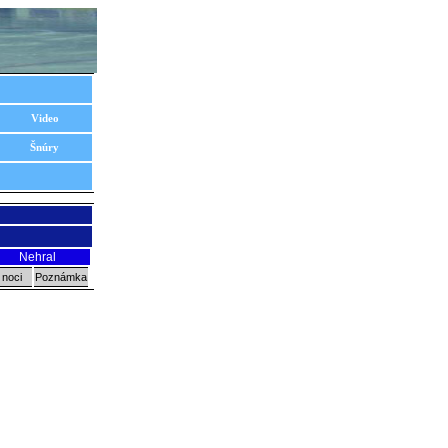
Video
Šnúry
Nehral
 noci
Poznámka