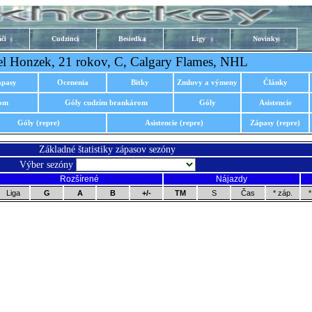
či
Cudzinci
Besiedka
Ligy
Novinky
l Honzek, 21 rokov, C, Calgary Flames, NHL
ápasy
Ocenenia
Bitky
Zmluvy a výmeny
Články
rom
Góly cudzím brankárom
Góly
Asistencie
Góly (repre)
Asistencie (repre)
Zápasy (repre)
Základné štatistiky zápasov sezóny
Výber sezóny
Rozšírené
Nájazdy
Liga
G
A
B
+/-
TM
S
Čas
* záp.
*