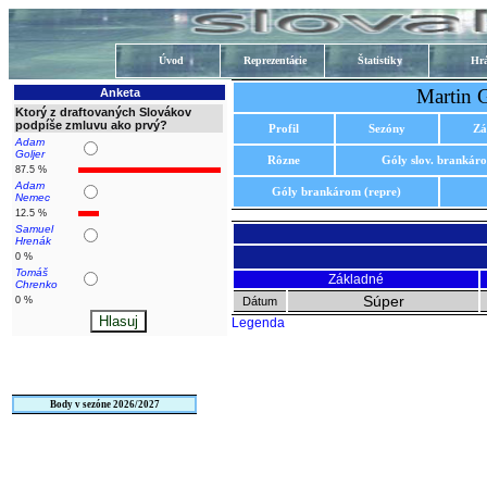
Úvod
Reprezentácie
Štatistiky
Hrá
Martin 
Anketa
Ktorý z draftovaných Slovákov
podpíše zmluvu ako prvý?
Profil
Sezóny
Zá
Adam
Goljer
Rôzne
Góly slov. brankár
87.5 %
Adam
Góly brankárom (repre)
Nemec
12.5 %
Samuel
Hrenák
0 %
Tomáš
Základné
Chrenko
Súper
0 %
Dátum
Legenda
Body v sezóne 2026/2027