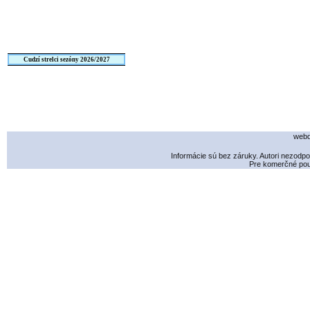
Cudzí strelci sezóny 2026/2027
webd
Informácie sú bez záruky. Autori nezodp
Pre komerčné použ