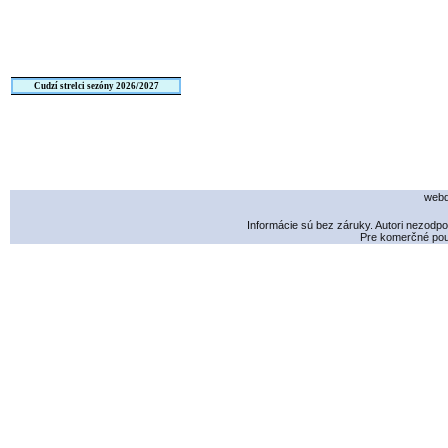
Cudzí strelci sezóny 2026/2027
webd
Informácie sú bez záruky. Autori nezodp
Pre komerčné použ