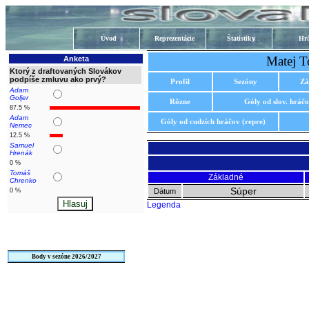
Úvod
Reprezentácie
Štatistiky
Hrá
Matej T
Anketa
Ktorý z draftovaných Slovákov
podpíše zmluvu ako prvý?
Profil
Sezóny
Zá
Adam
Goljer
Rôzne
Góly od slov. hráč
87.5 %
Adam
Góly od cudzích hráčov (repre)
Nemec
12.5 %
Samuel
Hrenák
0 %
Tomáš
Základné
Chrenko
Súper
0 %
Dátum
Legenda
Body v sezóne 2026/2027