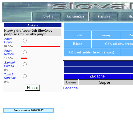
Úvod
Reprezentácie
Štatistiky
Hrá
Anketa
Ktorý z draftovaných Slovákov
podpíše zmluvu ako prvý?
Profil
Sezóny
Zá
Adam
Goljer
Rôzne
Góly od slov. hráč
87.5 %
Adam
Góly od cudzích hráčov (repre)
Nemec
12.5 %
Samuel
Hrenák
0 %
Tomáš
Základné
Chrenko
Súper
0 %
Dátum
Legenda
Body v sezóne 2026/2027