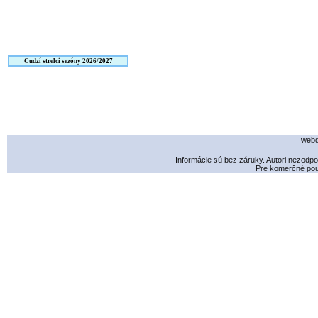
Cudzí strelci sezóny 2026/2027
webd
Informácie sú bez záruky. Autori nezodp
Pre komerčné použ