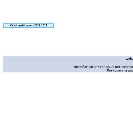
Cudzí strelci sezóny 2026/2027
webd
Informácie sú bez záruky. Autori nezodp
Pre komerčné použ