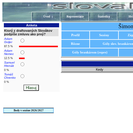
Úvod
Reprezentácie
Štatistiky
Hrá
Šimon
Anketa
Ktorý z draftovaných Slovákov
podpíše zmluvu ako prvý?
Profil
Sezóny
Záp
Adam
Goljer
Rôzne
Góly slov. brankáro
87.5 %
Adam
Góly brankárom (repre)
Nemec
12.5 %
Samuel
Hrenák
Kedy
0 %
Tomáš
Chrenko
0 %
Body v sezóne 2026/2027